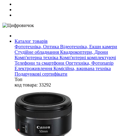
Каталог товарів
Фототехніка, Оптика
Відеотехніка, Екшн камери
Студійне обладнання
Квадрокоптери, Дрони
Комп'ютерна техніка
Комп'ютерні комплектуючі
Телефони та смартфони
Оргтехніка, Фотопапір
Електроживлення
Комісійна, вживана техніка
Подарункові сертифікати
Топ
код товара: 33292