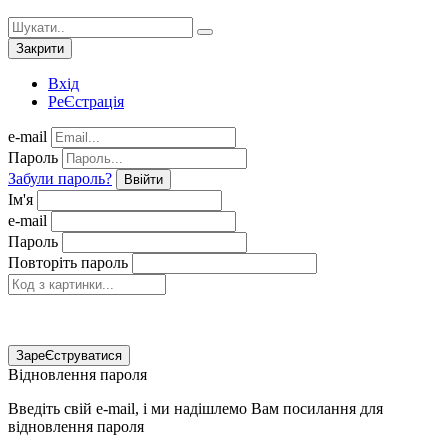
Закрити
Вхід
РеЄстрація
e-mail
Пароль
Забули пароль?
Ввійти
Ім'я
e-mail
Пароль
Повторіть пароль
ЗареЄструватися
Відновлення пароля
Введіть свій e-mail, і ми надішлемо Вам посилання для
відновлення пароля