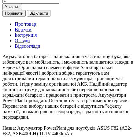
У кошик
Порівняти
Відкласти
Про товар
Відгуки
Інструкція
Огляди
Відеоогляди
Акумуляторна батарея - найважливіша частина ноутбука, яка
забезпечує вам мобільність, і можливість залишатися завжди в
мережі. Оригінальні елементи фірми Samsung тільки
найкращої якості і добротна збірка гарантують вам
довготривалий термін роботи акумулятора, тривалий час
роботи, і гідну заміну оригінальної АКБ. Надійний адаптер
змінного струму дає можливість без перебоїв одночасно
заряджати батарею і працювати з пристроєм. Акумулятори
PowerPlant проходять 16 етапів тесту за різними критеріями.
Перевагами вибору наших батарей є відсутність "ефекту
пам'яті", низький рівень саморозряду, і здатність до швидкої
перезарядки.
Назва: Акумулятор PowerPlant для ноутбуків ASUS F82 (A32-
F82, ASK400LH) 11.1V 4400mAh