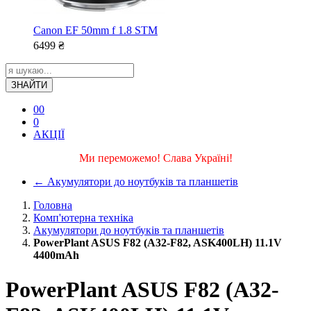
Canon EF 50mm f 1.8 STM
6499
₴
ЗНАЙТИ
0
0
0
АКЦІЇ
Ми переможемо! Слава Україні!
←
Акумулятори до ноутбуків та планшетів
Головна
Комп'ютерна техніка
Акумулятори до ноутбуків та планшетів
PowerPlant ASUS F82 (A32-F82, ASK400LH) 11.1V
4400mAh
PowerPlant ASUS F82 (A32-