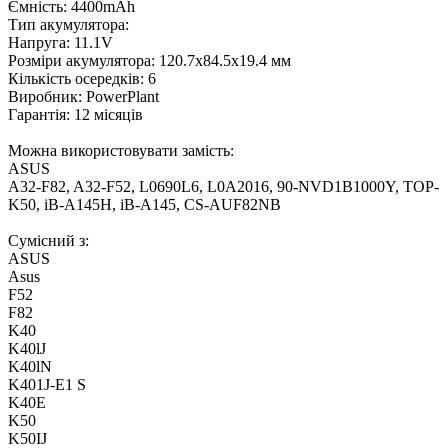
Ємність: 4400mAh
Тип акумулятора:
Напруга: 11.1V
Розміри акумулятора: 120.7x84.5x19.4 мм
Кількість осередків: 6
Виробник: PowerPlant
Гарантія: 12 місяців
Можна використовувати замість:
ASUS
A32-F82, A32-F52, L0690L6, L0A2016, 90-NVD1B1000Y, TOP-
K50, iB-A145H, iB-A145, CS-AUF82NB
Сумісний з:
ASUS
Asus
F52
F82
K40
K40lJ
K40lN
K401J-E1 S
K40E
K50
K50IJ