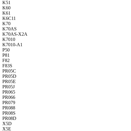
K51
K60
K61
K6C11
K70
K70AS
K70AS-X2A
K7010
K7010-A1
P50
P81
F82
F83S
PR05C
PR05D
PR05E
PR05J
PR065
PR066
PR079
PR088
PR08S
PR08D
X5D
X5E