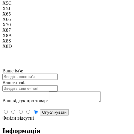
X5C
X5J
X65
X66
X70
X87
X8A
X8S
X8D
Ваше ім'я:
Ваш e-mail:
Ваш відгук про товар:
Опублікувати
Файли відсутні
Інформація