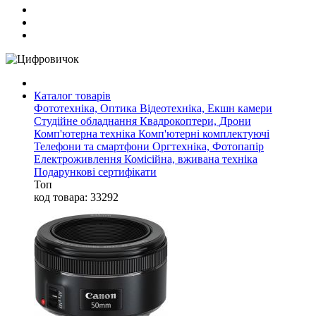
Каталог товарів
Фототехніка, Оптика
Відеотехніка, Екшн камери
Студійне обладнання
Квадрокоптери, Дрони
Комп'ютерна техніка
Комп'ютерні комплектуючі
Телефони та смартфони
Оргтехніка, Фотопапір
Електроживлення
Комісійна, вживана техніка
Подарункові сертифікати
Топ
код товара: 33292