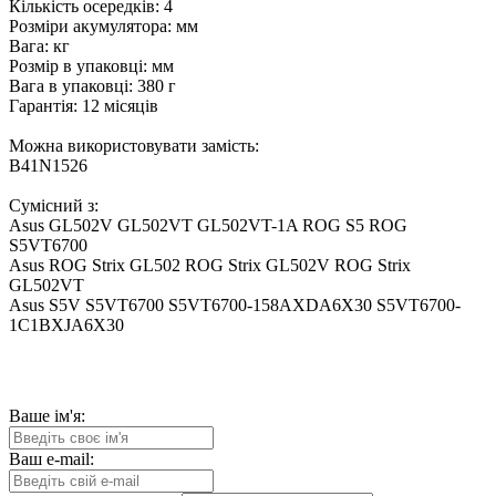
Кількість осередків: 4
Розміри акумулятора: мм
Вага: кг
Розмір в упаковці: мм
Вага в упаковці: 380 г
Гарантія: 12 місяців
Можна використовувати замість:
B41N1526
Сумісний з:
Asus GL502V GL502VT GL502VT-1A ROG S5 ROG
S5VT6700
Asus ROG Strix GL502 ROG Strix GL502V ROG Strix
GL502VT
Asus S5V S5VT6700 S5VT6700-158AXDA6X30 S5VT6700-
1C1BXJA6X30
Ваше ім'я:
Ваш e-mail: