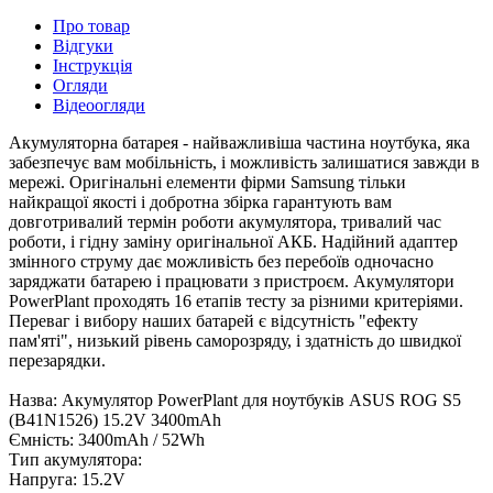
Про товар
Відгуки
Інструкція
Огляди
Відеоогляди
Акумуляторна батарея - найважливіша частина ноутбука, яка
забезпечує вам мобільність, і можливість залишатися завжди в
мережі. Оригінальні елементи фірми Samsung тільки
найкращої якості і добротна збірка гарантують вам
довготривалий термін роботи акумулятора, тривалий час
роботи, і гідну заміну оригінальної АКБ. Надійний адаптер
змінного струму дає можливість без перебоїв одночасно
заряджати батарею і працювати з пристроєм. Акумулятори
PowerPlant проходять 16 етапів тесту за різними критеріями.
Переваг і вибору наших батарей є відсутність "ефекту
пам'яті", низький рівень саморозряду, і здатність до швидкої
перезарядки.
Назва: Акумулятор PowerPlant для ноутбуків ASUS ROG S5
(B41N1526) 15.2V 3400mAh
Ємність: 3400mAh / 52Wh
Тип акумулятора:
Напруга: 15.2V