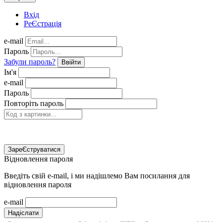
Вхід
РеЄстрація
e-mail
Пароль
Забули пароль?
Ввійти
Ім'я
e-mail
Пароль
Повторіть пароль
ЗареЄструватися
Відновлення пароля
Введіть свій e-mail, і ми надішлемо Вам посилання для
відновлення пароля
e-mail
Надіслати