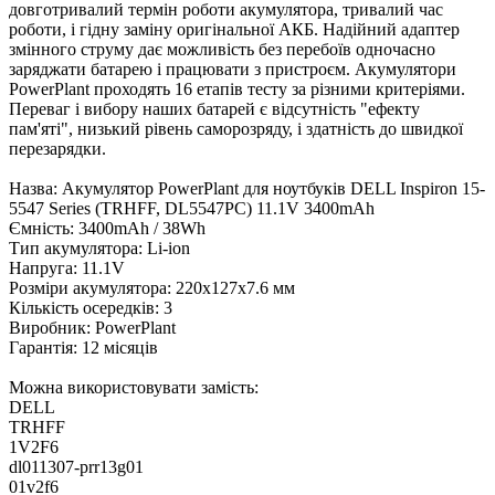
довготривалий термін роботи акумулятора, тривалий час
роботи, і гідну заміну оригінальної АКБ. Надійний адаптер
змінного струму дає можливість без перебоїв одночасно
заряджати батарею і працювати з пристроєм. Акумулятори
PowerPlant проходять 16 етапів тесту за різними критеріями.
Переваг і вибору наших батарей є відсутність "ефекту
пам'яті", низький рівень саморозряду, і здатність до швидкої
перезарядки.
Назва: Акумулятор PowerPlant для ноутбуків DELL Inspiron 15-
5547 Series (TRHFF, DL5547PC) 11.1V 3400mAh
Ємність: 3400mAh / 38Wh
Тип акумулятора: Li-ion
Напруга: 11.1V
Розміри акумулятора: 220x127x7.6 мм
Кількість осередків: 3
Виробник: PowerPlant
Гарантія: 12 місяців
Можна використовувати замість:
DELL
TRHFF
1V2F6
dl011307-prr13g01
01v2f6