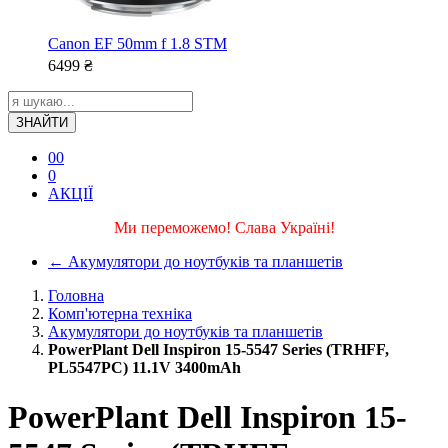
Canon EF 50mm f 1.8 STM
6499
₴
ЗНАЙТИ
0
0
0
АКЦІЇ
Ми переможемо! Слава Україні!
←
Акумулятори до ноутбуків та планшетів
Головна
Комп'ютерна техніка
Акумулятори до ноутбуків та планшетів
PowerPlant Dell Inspiron 15-5547 Series (TRHFF,
PL5547PC) 11.1V 3400mAh
PowerPlant Dell Inspiron 15-