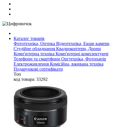
Каталог товарів
Фототехніка, Оптика
Відеотехніка, Екшн камери
Студійне обладнання
Квадрокоптери, Дрони
Комп'ютерна техніка
Комп'ютерні комплектуючі
Телефони та смартфони
Оргтехніка, Фотопапір
Електроживлення
Комісійна, вживана техніка
Подарункові сертифікати
Топ
код товара: 33292