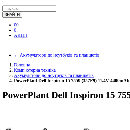
ЗНАЙТИ
0
0
0
АКЦІЇ
←
Акумулятори до ноутбуків та планшетів
Головна
Комп'ютерна техніка
Акумулятори до ноутбуків та планшетів
PowerPlant Dell Inspiron 15 7559 (357F9) 11.4V 4400mAh
PowerPlant Dell Inspiron 15 7