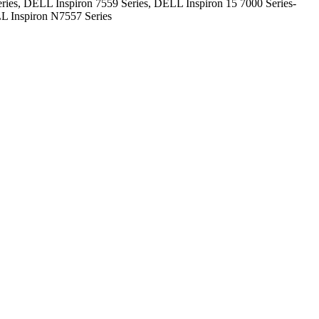
ies, DELL Inspiron 7559 Series, DELL Inspiron 15 7000 Series-
L Inspiron N7557 Series