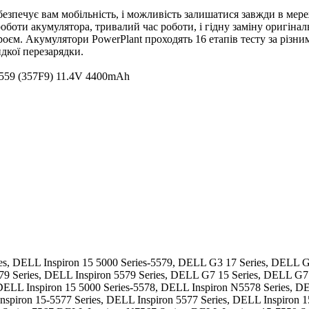
безпечує вам мобільність, і можливість залишатися завжди в мер
роботи акумулятора, тривалий час роботи, і гідну заміну оригін
оєм. Акумулятори PowerPlant проходять 16 етапів тесту за різни
идкої перезарядки.
7559 (357F9) 11.4V 4400mAh
s, DELL Inspiron 15 5000 Series-5579, DELL G3 17 Series, DELL G
9 Series, DELL Inspiron 5579 Series, DELL G7 15 Series, DELL G7
 DELL Inspiron 15 5000 Series-5578, DELL Inspiron N5578 Series, D
nspiron 15-5577 Series, DELL Inspiron 5577 Series, DELL Inspiron 