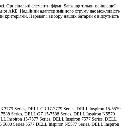
ежі. Оригінальні елементи фірми Samsung тільки найкращої
альної АКБ. Надійний адаптер змінного струму дає можливість
ми критеріями. Переваг і вибору наших батарей є відсутність
3 3779 Series, DELL G3 17-3779 Series, DELL Inspiron 15-5579
 7588 Series, DELL G7 15-7588 Series, DELL Inspiron N5579
ELL Inspiron 15-7577 Series, DELL Inspiron 7577 Series, DELL
15 5000 Series-5577 DELL Inspiron N5577 Series, DELL Inspiron