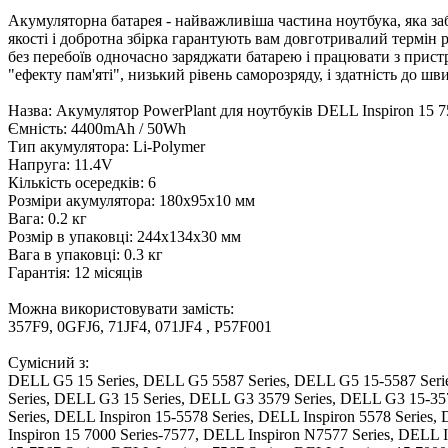
Акумуляторна батарея - найважливіша частина ноутбука, яка за
якості і добротна збірка гарантують вам довготривалий термін 
без перебоїв одночасно заряджати батарею і працювати з пристр
"ефекту пам'яті", низький рівень саморозряду, і здатність до шв
Назва: Акумулятор PowerPlant для ноутбуків DELL Inspiron 15 
Ємність: 4400mAh / 50Wh
Тип акумулятора: Li-Polymer
Напруга: 11.4V
Кількість осередків: 6
Розміри акумулятора: 180x95x10 мм
Вага: 0.2 кг
Розмір в упаковці: 244x134x30 мм
Вага в упаковці: 0.3 кг
Гарантія: 12 місяців
Можна використовувати замість:
357F9, 0GFJ6, 71JF4, 071JF4 , P57F001
Сумісний з:
DELL G5 15 Series, DELL G5 5587 Series, DELL G5 15-5587 Serie
Series, DELL G3 15 Series, DELL G3 3579 Series, DELL G3 15-357
Series, DELL Inspiron 15-5578 Series, DELL Inspiron 5578 Series,
Inspiron 15 7000 Series-7577, DELL Inspiron N7577 Series, DELL I