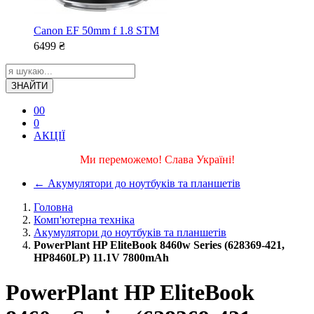
Canon EF 50mm f 1.8 STM
6499
₴
ЗНАЙТИ
0
0
0
АКЦІЇ
Ми переможемо! Слава Україні!
←
Акумулятори до ноутбуків та планшетів
Головна
Комп'ютерна техніка
Акумулятори до ноутбуків та планшетів
PowerPlant HP EliteBook 8460w Series (628369-421,
HP8460LP) 11.1V 7800mAh
PowerPlant HP EliteBook