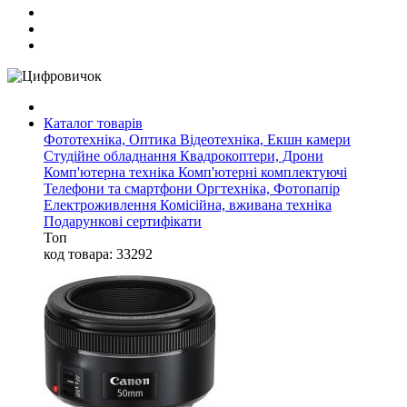
Каталог товарів
Фототехніка, Оптика
Відеотехніка, Екшн камери
Студійне обладнання
Квадрокоптери, Дрони
Комп'ютерна техніка
Комп'ютерні комплектуючі
Телефони та смартфони
Оргтехніка, Фотопапір
Електроживлення
Комісійна, вживана техніка
Подарункові сертифікати
Топ
код товара: 33292