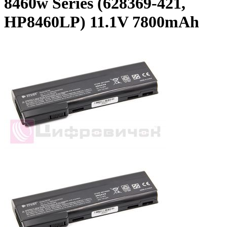
8460w Series (628369-421,
HP8460LP) 11.1V 7800mAh