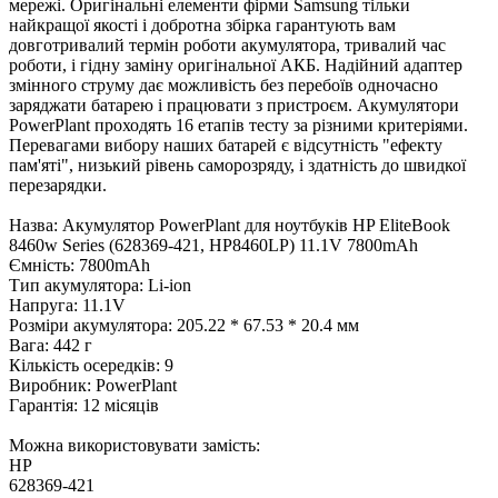
мережі. Оригінальні елементи фірми Samsung тільки
найкращої якості і добротна збірка гарантують вам
довготривалий термін роботи акумулятора, тривалий час
роботи, і гідну заміну оригінальної АКБ. Надійний адаптер
змінного струму дає можливість без перебоїв одночасно
заряджати батарею і працювати з пристроєм. Акумулятори
PowerPlant проходять 16 етапів тесту за різними критеріями.
Перевагами вибору наших батарей є відсутність "ефекту
пам'яті", низький рівень саморозряду, і здатність до швидкої
перезарядки.
Назва: Акумулятор PowerPlant для ноутбуків HP EliteBook
8460w Series (628369-421, HP8460LP) 11.1V 7800mAh
Ємність: 7800mAh
Тип акумулятора: Li-ion
Напруга: 11.1V
Розміри акумулятора: 205.22 * 67.53 * 20.4 мм
Вага: 442 г
Кількість осередків: 9
Виробник: PowerPlant
Гарантія: 12 місяців
Можна використовувати замість:
HP
628369-421