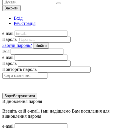
Закрити
Вхід
РеЄстрація
e-mail
Пароль
Забули пароль?
Ввійти
Ім'я
e-mail
Пароль
Повторіть пароль
ЗареЄструватися
Відновлення пароля
Введіть свій e-mail, і ми надішлемо Вам посилання для
відновлення пароля
e-mail