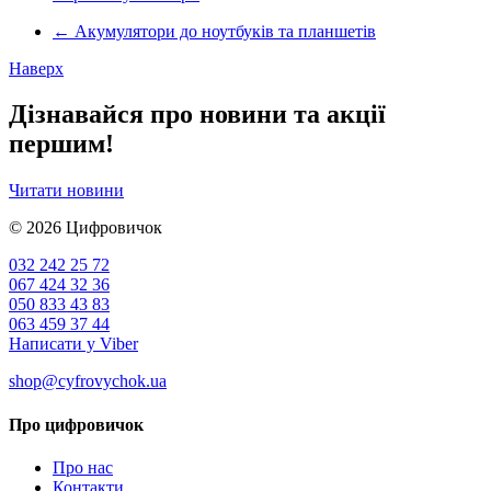
←
Акумулятори до ноутбуків та планшетів
Наверх
Дізнавайся про новини та акції
першим!
Читати новини
© 2026
Цифровичок
032 242 25 72
067 424 32 36
050 833 43 83
063 459 37 44
Написати у Viber
shop@cyfrovychok.ua
Про цифровичок
Про нас
Контакти