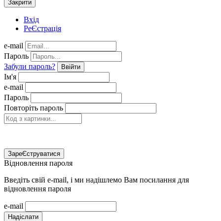
Закрити
Вхід
РеЄстрація
e-mail
Пароль
Забули пароль?
Ввійти
Ім'я
e-mail
Пароль
Повторіть пароль
ЗареЄструватися
Відновлення пароля
Введіть свій e-mail, і ми надішлемо Вам посилання для
відновлення пароля
e-mail
Надіслати