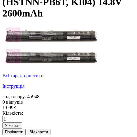
(HSTNN-PB6T, KI04) 14.8V
2600mAh
Всі характеристики
Інструкція
код товару: 45948
0
відгуків
1 099
₴
Кількість:
У кошик
Порівняти
Відкласти