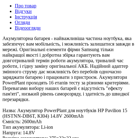
Про товар
Відгуки
Інструкція
Огляди
Відеоогляди
Акумуляторна батарея - найважливіша частина ноутбука, яка
забезпечує вам мобільність, і можливість залишатися завжди в
мережі. Оригінальні елементи фірми Samsung тільки
найкращої якості і добротна збірка гарантують вам
довготривалий термін роботи акумулятора, тривалий час
роботи, і гідну заміну оригінальної АКБ. Надійний адаптер
змінного струму дає можливість без перебоїв одночасно
заряджати батарею і працювати з пристроєм. Акумулятори
PowerPlant проходять 16 етапів тесту за різними критеріями.
Перевагами вибору наших батарей є відсутність "ефекту
пам'яті", низький рівень саморозряду, і здатність до швидкої
перезарядки.
Назва: Акумулятор PowerPlant для ноутбуків HP Pavilion 15
(HSTNN-DB6T, KI04) 14.8V 2600mAh
Ємність: 2600mAh
Тип акумулятора: Li-ion
Напруга: 14.8V