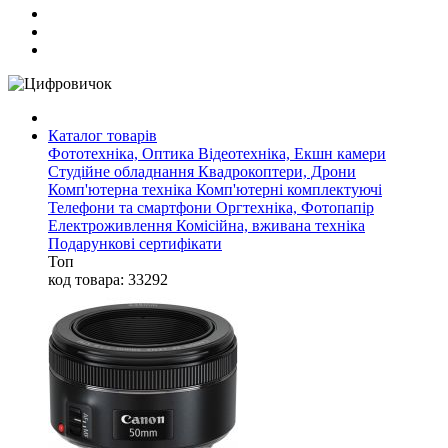
Каталог товарів
Фототехніка, Оптика
Відеотехніка, Екшн камери
Студійне обладнання
Квадрокоптери, Дрони
Комп'ютерна техніка
Комп'ютерні комплектуючі
Телефони та смартфони
Оргтехніка, Фотопапір
Електроживлення
Комісійна, вживана техніка
Подарункові сертифікати
Топ
код товара: 33292