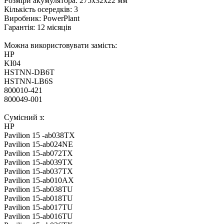
Розміри акумулятора: 275x32x22 мм
Кількість осередків: 3
Виробник: PowerPlant
Гарантія: 12 місяців
Можна використовувати замість:
HP
KI04
HSTNN-DB6T
HSTNN-LB6S
800010-421
800049-001
Сумісний з:
HP
Pavilion 15 -ab038TX
Pavilion 15-ab024NE
Pavilion 15-ab072TX
Pavilion 15-ab039TX
Pavilion 15-ab037TX
Pavilion 15-ab010AX
Pavilion 15-ab038TU
Pavilion 15-ab018TU
Pavilion 15-ab017TU
Pavilion 15-ab016TU