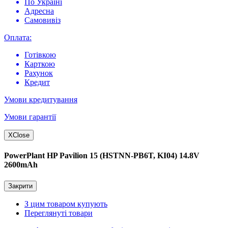
По Україні
Адресна
Самовивіз
Оплата:
Готівкою
Карткою
Рахунок
Кредит
Умови кредитування
Умови гарантії
X
Close
PowerPlant HP Pavilion 15 (HSTNN-PB6T, KI04) 14.8V
2600mAh
Закрити
З цим товаром купують
Переглянуті товари