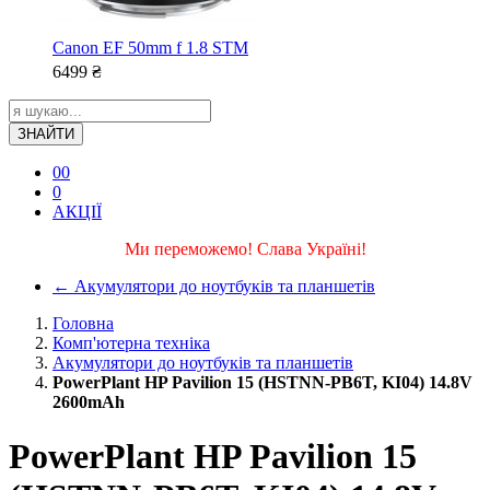
Canon EF 50mm f 1.8 STM
6499
₴
ЗНАЙТИ
0
0
0
АКЦІЇ
Ми переможемо! Слава Україні!
←
Акумулятори до ноутбуків та планшетів
Головна
Комп'ютерна техніка
Акумулятори до ноутбуків та планшетів
PowerPlant HP Pavilion 15 (HSTNN-PB6T, KI04) 14.8V
2600mAh
PowerPlant HP Pavilion 15