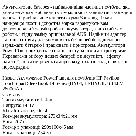
Акумуляторна батарея - найважливіша частина ноутбука, яка
забезпечує вам мобільність, і можливість залишатися завжди в
мережі. Оригінальні елементи фірми Samsung тільки
найкращої якості і добротна збірка гарантують вам
довготривалий термін роботи акумулятора, тривалий час
роботи, і гідну заміну оригінальної АКБ. Надійний адаптер
змінного струму дає можливість без перебоїв одночасно
заряджати батарею і працювати з пристроєм. Акумулятори
PowerPlant проходять 16 етапів тесту за різними критеріями.
Перевагами вибору наших батарей є відсутність "ефекту
пам'яті", низький рівень саморозряду, і здатність до швидкої
перезарядки.
Назва: Акумулятор PowerPlant для ноутбуків HP Pavilion
TouchSmart SleekBook 14 Series (HY04, HPHY03L7) 14.8V
2600mAh
Ємність:
Тип акумулятора: Li-ion
Напруга: 14.8V
Кількість осередків: 4
Розміри акумулятора: 273x34x21 мм
Вага: 207 г
Розмір в упаковці: 290х100х45 мм
Вага в упаковці: 274.3 г