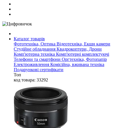
Каталог товарів
Фототехніка, Оптика
Відеотехніка, Екшн камери
Студійне обладнання
Квадрокоптери, Дрони
Комп'ютерна техніка
Комп'ютерні комплектуючі
Телефони та смартфони
Оргтехніка, Фотопапір
Електроживлення
Комісійна, вживана техніка
Подарункові сертифікати
Топ
код товара: 33292