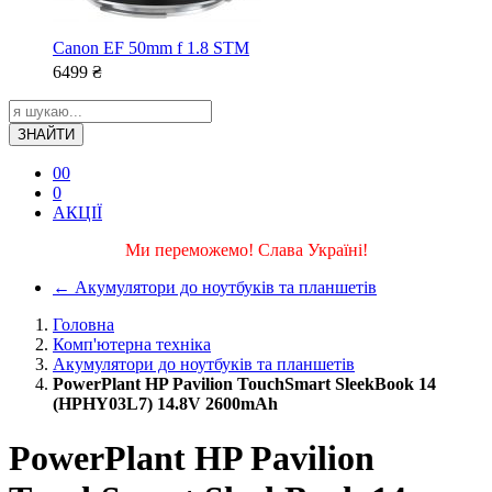
Canon EF 50mm f 1.8 STM
6499
₴
ЗНАЙТИ
0
0
0
АКЦІЇ
Ми переможемо! Слава Україні!
←
Акумулятори до ноутбуків та планшетів
Головна
Комп'ютерна техніка
Акумулятори до ноутбуків та планшетів
PowerPlant HP Pavilion TouchSmart SleekBook 14
(HPHY03L7) 14.8V 2600mAh
PowerPlant HP Pavilion