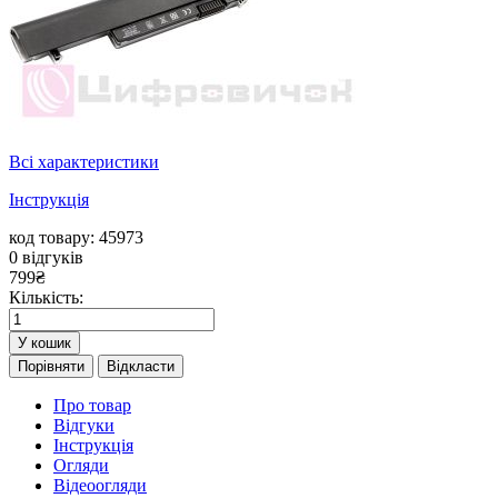
Всі характеристики
Інструкція
код товару: 45973
0
відгуків
799
₴
Кількість:
У кошик
Порівняти
Відкласти
Про товар
Відгуки
Інструкція
Огляди
Відеоогляди