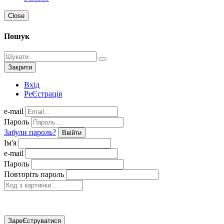
Close
Пошук
Закрити
Вхід
РеЄстрація
e-mail
Пароль
Забули пароль?
Ввійти
Ім'я
e-mail
Пароль
Повторіть пароль
ЗареЄструватися