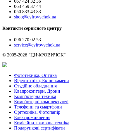
067 424 32 36
063 459 37 44
050 833 43 83
shop@cyfrovychok.ua
Контакти сервісного центру
096 270 02 53
service@cyfrovychok.ua
© 2005-2026 "ЦИФРОВИЧОК"
Фототехніка, Оптика
Відеотехніка, Екшн камери
Студійне обладнання
Квадрокоптери, Дрони
Комп'ютерна техніка
Комп'ютерні комплектуючі
Телефони та смартфони
Оргтехніка, Фотопапір
Електроживлення
Комісійна, вживана техніка
Подарункові сертифікати