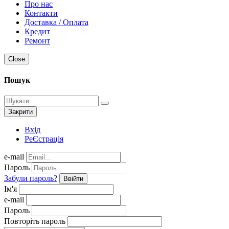
Про нас
Контакти
Доставка / Оплата
Кредит
Ремонт
Close
Пошук
Закрити
Вхід
РеЄстрація
e-mail
Пароль
Забули пароль?
Ввійти
Ім'я
e-mail
Пароль
Повторіть пароль