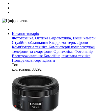
Каталог товарів
Фототехніка, Оптика
Відеотехніка, Екшн камери
Студійне обладнання
Квадрокоптери, Дрони
Комп'ютерна техніка
Комп'ютерні комплектуючі
Телефони та смартфони
Оргтехніка, Фотопапір
Електроживлення
Комісійна, вживана техніка
Подарункові сертифікати
Топ
код товара: 33292