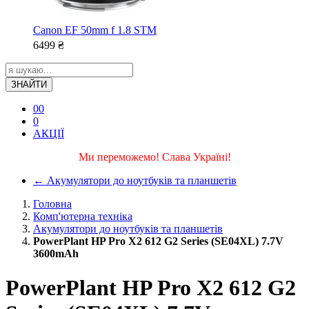
Canon EF 50mm f 1.8 STM
6499
₴
ЗНАЙТИ
0
0
0
АКЦІЇ
Ми переможемо! Слава Україні!
←
Акумулятори до ноутбуків та планшетів
Головна
Комп'ютерна техніка
Акумулятори до ноутбуків та планшетів
PowerPlant HP Pro X2 612 G2 Series (SE04XL) 7.7V
3600mAh
PowerPlant HP Pro X2 612 G2