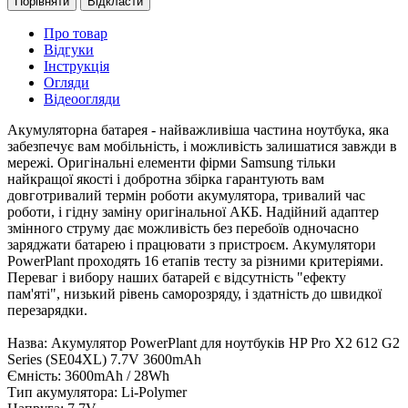
Порівняти
Відкласти
Про товар
Відгуки
Інструкція
Огляди
Відеоогляди
Акумуляторна батарея - найважливіша частина ноутбука, яка
забезпечує вам мобільність, і можливість залишатися завжди в
мережі. Оригінальні елементи фірми Samsung тільки
найкращої якості і добротна збірка гарантують вам
довготривалий термін роботи акумулятора, тривалий час
роботи, і гідну заміну оригінальної АКБ. Надійний адаптер
змінного струму дає можливість без перебоїв одночасно
заряджати батарею і працювати з пристроєм. Акумулятори
PowerPlant проходять 16 етапів тесту за різними критеріями.
Переваг і вибору наших батарей є відсутність "ефекту
пам'яті", низький рівень саморозряду, і здатність до швидкої
перезарядки.
Назва: Акумулятор PowerPlant для ноутбуків HP Pro X2 612 G2
Series (SE04XL) 7.7V 3600mAh
Ємність: 3600mAh / 28Wh
Тип акумулятора: Li-Polymer