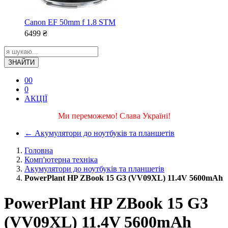
Canon EF 50mm f 1.8 STM
6499
₴
ЗНАЙТИ
0
0
0
АКЦІЇ
Ми переможемо! Слава Україні!
←
Акумулятори до ноутбуків та планшетів
Головна
Комп'ютерна техніка
Акумулятори до ноутбуків та планшетів
PowerPlant HP ZBook 15 G3 (VV09XL) 11.4V 5600mAh
PowerPlant HP ZBook 15 G3
(VV09XL) 11.4V 5600mAh