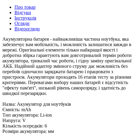
Про товар
Відгуки
Інструкція
Огляди
Відеоогляди
Акумуляторна батарея - найважливіша частина ноутбука, яка
забезпечує вам мобільність, і можливість залишатися завжди в
мережі. Оригінальні елементи тільки найкращої якості і
добротна збірка гарантують вам довготривалий термін роботи
акумулятора, тривалий час роботи, і гідну заміну оригінальної
АКБ. Надійний адаптер змінного струму дає можливість без
перебоїв одночасно заряджати батарею і працювати з
пристроєм. Акумулятори проходять 16 етапів тесту за різними
критеріями. Перевагами вибору наших батарей є відсутність
"ефекту пам'яті", низький рівень саморозряду, і здатність до
швидкої перезарядки.
Назва: Акумулятор для ноутбуків
Ємність: mAh
Тип акумулятора: Li-ion
Напруга: V
Кількість осередків: 6
Розміри акумулятора: мм