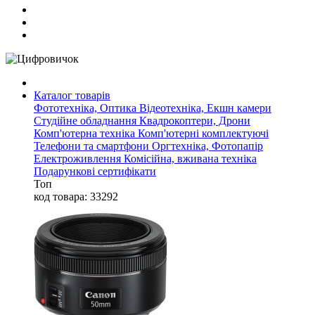
Каталог товарів
Фототехніка, Оптика
Відеотехніка, Екшн камери
Студійне обладнання
Квадрокоптери, Дрони
Комп'ютерна техніка
Комп'ютерні комплектуючі
Телефони та смартфони
Оргтехніка, Фотопапір
Електроживлення
Комісійна, вживана техніка
Подарункові сертифікати
Топ
код товара: 33292