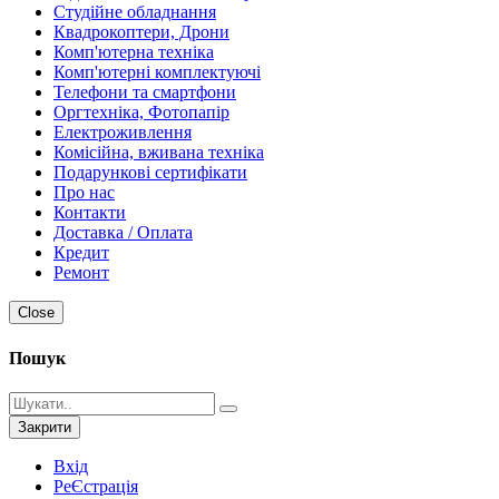
Студійне обладнання
Квадрокоптери, Дрони
Комп'ютерна техніка
Комп'ютерні комплектуючі
Телефони та смартфони
Оргтехніка, Фотопапір
Електроживлення
Комісійна, вживана техніка
Подарункові сертифікати
Про нас
Контакти
Доставка / Оплата
Кредит
Ремонт
Close
Пошук
Закрити
Вхід
РеЄстрація