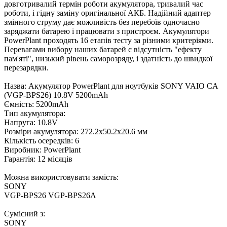
довготривалий термін роботи акумулятора, тривалий час
роботи, і гідну заміну оригінальної АКБ. Надійний адаптер
змінного струму дає можливість без перебоїв одночасно
заряджати батарею і працювати з пристроєм. Акумулятори
PowerPlant проходять 16 етапів тесту за різними критеріями.
Перевагами вибору наших батарей є відсутність "ефекту
пам'яті", низький рівень саморозряду, і здатність до швидкої
перезарядки.
Назва: Акумулятор PowerPlant для ноутбуків SONY VAIO CA
(VGP-BPS26) 10.8V 5200mAh
Ємність: 5200mAh
Тип акумулятора:
Напруга: 10.8V
Розміри акумулятора: 272.2x50.2x20.6 мм
Кількість осередків: 6
Виробник: PowerPlant
Гарантія: 12 місяців
Можна використовувати замість:
SONY
VGP-BPS26 VGP-BPS26A
Сумісний з:
SONY