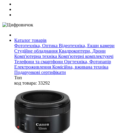
Каталог товарів
Фототехніка, Оптика
Відеотехніка, Екшн камери
Студійне обладнання
Квадрокоптери, Дрони
Комп'ютерна техніка
Комп'ютерні комплектуючі
Телефони та смартфони
Оргтехніка, Фотопапір
Електроживлення
Комісійна, вживана техніка
Подарункові сертифікати
Топ
код товара: 33292