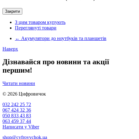
Закрити
З цим товаром купують
Переглянуті товари
←
Акумулятори до ноутбуків та планшетів
Наверх
Дізнавайся про новини та акції
першим!
Читати новини
© 2026
Цифровичок
032 242 25 72
067 424 32 36
050 833 43 83
063 459 37 44
Написати у Viber
shop@cyfrovychok.ua