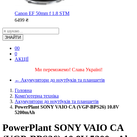
Canon EF 50mm f 1.8 STM
6499
₴
ЗНАЙТИ
0
0
0
АКЦІЇ
Ми переможемо! Слава Україні!
←
Акумулятори до ноутбуків та планшетів
Головна
Комп'ютерна техніка
Акумулятори до ноутбуків та планшетів
PowerPlant SONY VAIO CA (VGP-BPS26) 10.8V
5200mAh
PowerPlant SONY VAIO CA