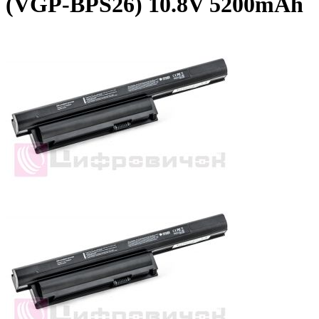
(VGP-BPS26) 10.8V 5200mAh