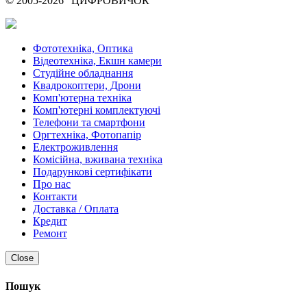
© 2005-2026 "ЦИФРОВИЧОК"
Фототехніка, Оптика
Відеотехніка, Екшн камери
Студійне обладнання
Квадрокоптери, Дрони
Комп'ютерна техніка
Комп'ютерні комплектуючі
Телефони та смартфони
Оргтехніка, Фотопапір
Електроживлення
Комісійна, вживана техніка
Подарункові сертифікати
Про нас
Контакти
Доставка / Оплата
Кредит
Ремонт
Close
Пошук