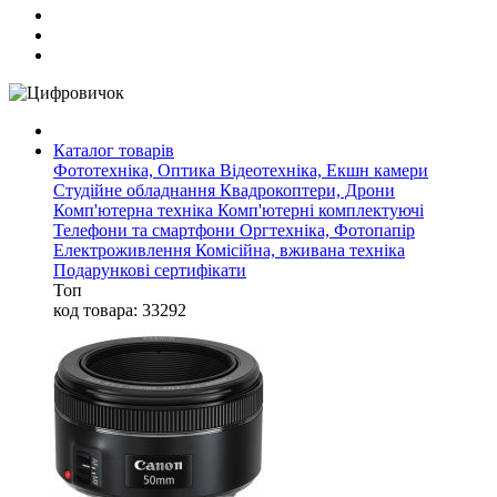
Каталог товарів
Фототехніка, Оптика
Відеотехніка, Екшн камери
Студійне обладнання
Квадрокоптери, Дрони
Комп'ютерна техніка
Комп'ютерні комплектуючі
Телефони та смартфони
Оргтехніка, Фотопапір
Електроживлення
Комісійна, вживана техніка
Подарункові сертифікати
Топ
код товара: 33292