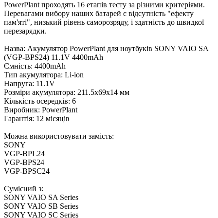
PowerPlant проходять 16 етапів тесту за різними критеріями.
Перевагами вибору наших батарей є відсутність "ефекту
пам'яті", низький рівень саморозряду, і здатність до швидкої
перезарядки.
Назва: Акумулятор PowerPlant для ноутбуків SONY VAIO SA
(VGP-BPS24) 11.1V 4400mAh
Ємність: 4400mAh
Тип акумулятора: Li-ion
Напруга: 11.1V
Розміри акумулятора: 211.5x69x14 мм
Кількість осередків: 6
Виробник: PowerPlant
Гарантія: 12 місяців
Можна використовувати замість:
SONY
VGP-BPL24
VGP-BPS24
VGP-BPSC24
Сумісний з:
SONY VAIO SA Series
SONY VAIO SB Series
SONY VAIO SC Series