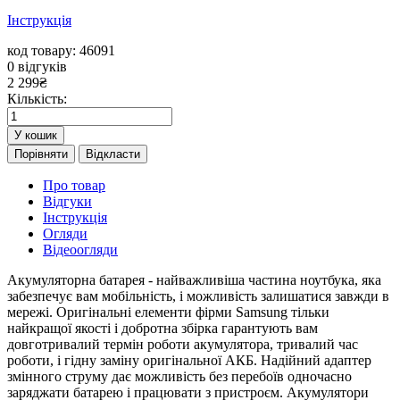
Інструкція
код товару: 46091
0
відгуків
2 299
₴
Кількість:
У кошик
Порівняти
Відкласти
Про товар
Відгуки
Інструкція
Огляди
Відеоогляди
Акумуляторна батарея - найважливіша частина ноутбука, яка
забезпечує вам мобільність, і можливість залишатися завжди в
мережі. Оригінальні елементи фірми Samsung тільки
найкращої якості і добротна збірка гарантують вам
довготривалий термін роботи акумулятора, тривалий час
роботи, і гідну заміну оригінальної АКБ. Надійний адаптер
змінного струму дає можливість без перебоїв одночасно
заряджати батарею і працювати з пристроєм. Акумулятори