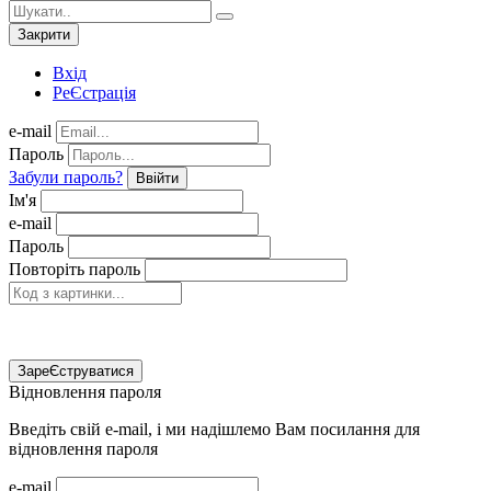
Закрити
Вхід
РеЄстрація
e-mail
Пароль
Забули пароль?
Ввійти
Ім'я
e-mail
Пароль
Повторіть пароль
ЗареЄструватися
Відновлення пароля
Введіть свій e-mail, і ми надішлемо Вам посилання для
відновлення пароля
e-mail