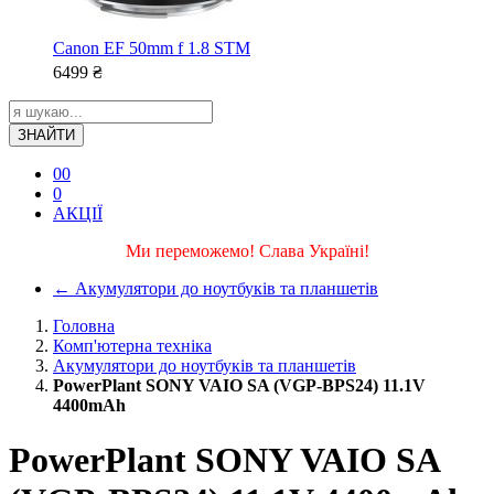
Canon EF 50mm f 1.8 STM
6499
₴
ЗНАЙТИ
0
0
0
АКЦІЇ
Ми переможемо! Слава Україні!
←
Акумулятори до ноутбуків та планшетів
Головна
Комп'ютерна техніка
Акумулятори до ноутбуків та планшетів
PowerPlant SONY VAIO SA (VGP-BPS24) 11.1V
4400mAh
PowerPlant SONY VAIO SA