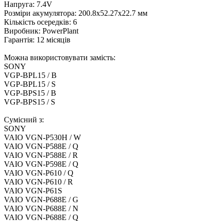
Напруга: 7.4V
Розміри акумулятора: 200.8x52.27x22.7 мм
Кількість осередків: 6
Виробник: PowerPlant
Гарантія: 12 місяців
Можна використовувати замість:
SONY
VGP-BPL15 / B
VGP-BPL15 / S
VGP-BPS15 / B
VGP-BPS15 / S
Сумісний з:
SONY
VAIO VGN-P530H / W
VAIO VGN-P588E / Q
VAIO VGN-P588E / R
VAIO VGN-P598E / Q
VAIO VGN-P610 / Q
VAIO VGN-P610 / R
VAIO VGN-P61S
VAIO VGN-P688E / G
VAIO VGN-P688E / N
VAIO VGN-P688E / Q