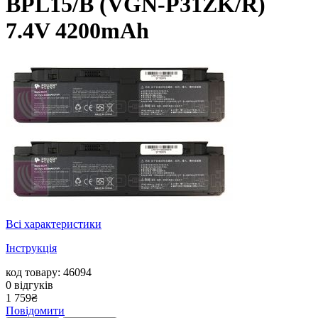
BPL15/B (VGN-P31ZK/R)
7.4V 4200mAh
Всі характеристики
Інструкція
код товару: 46094
0
відгуків
1 759
₴
Повідомити