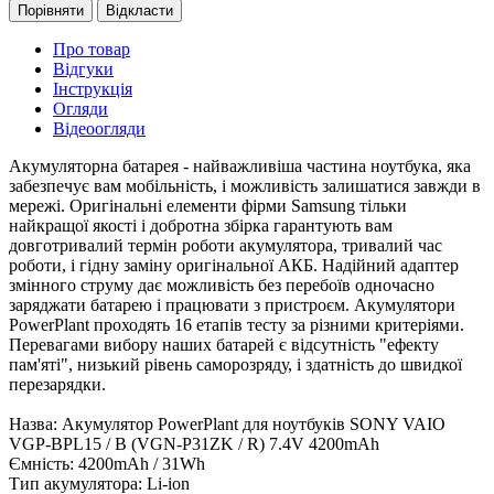
Порівняти
Відкласти
Про товар
Відгуки
Інструкція
Огляди
Відеоогляди
Акумуляторна батарея - найважливіша частина ноутбука, яка
забезпечує вам мобільність, і можливість залишатися завжди в
мережі. Оригінальні елементи фірми Samsung тільки
найкращої якості і добротна збірка гарантують вам
довготривалий термін роботи акумулятора, тривалий час
роботи, і гідну заміну оригінальної АКБ. Надійний адаптер
змінного струму дає можливість без перебоїв одночасно
заряджати батарею і працювати з пристроєм. Акумулятори
PowerPlant проходять 16 етапів тесту за різними критеріями.
Перевагами вибору наших батарей є відсутність "ефекту
пам'яті", низький рівень саморозряду, і здатність до швидкої
перезарядки.
Назва: Акумулятор PowerPlant для ноутбуків SONY VAIO
VGP-BPL15 / B (VGN-P31ZK / R) 7.4V 4200mAh
Ємність: 4200mAh / 31Wh
Тип акумулятора: Li-ion