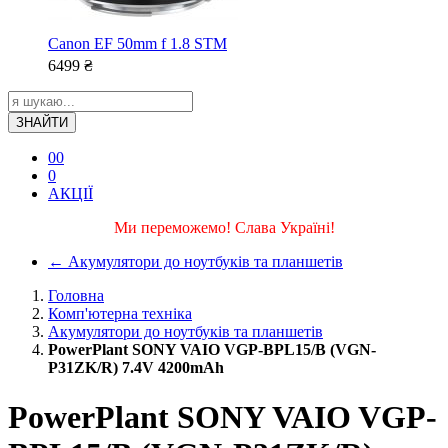
Canon EF 50mm f 1.8 STM
6499
₴
ЗНАЙТИ
0
0
0
АКЦІЇ
Ми переможемо! Слава Україні!
←
Акумулятори до ноутбуків та планшетів
Головна
Комп'ютерна техніка
Акумулятори до ноутбуків та планшетів
PowerPlant SONY VAIO VGP-BPL15/B (VGN-
P31ZK/R) 7.4V 4200mAh
PowerPlant SONY VAIO VGP-