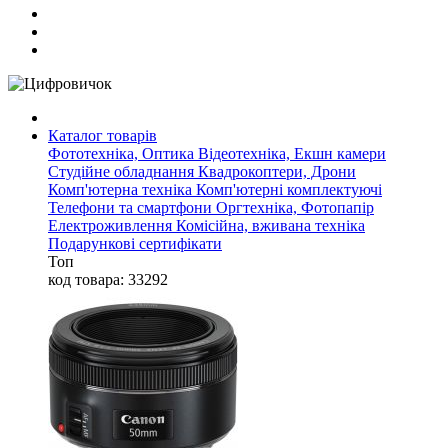
Каталог товарів
Фототехніка, Оптика
Відеотехніка, Екшн камери
Студійне обладнання
Квадрокоптери, Дрони
Комп'ютерна техніка
Комп'ютерні комплектуючі
Телефони та смартфони
Оргтехніка, Фотопапір
Електроживлення
Комісійна, вживана техніка
Подарункові сертифікати
Топ
код товара: 33292