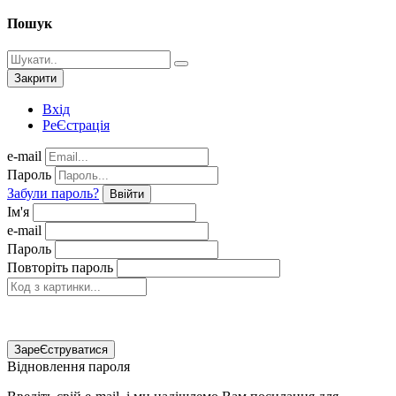
Пошук
Закрити
Вхід
РеЄстрація
e-mail
Пароль
Забули пароль?
Ввійти
Ім'я
e-mail
Пароль
Повторіть пароль
ЗареЄструватися
Відновлення пароля