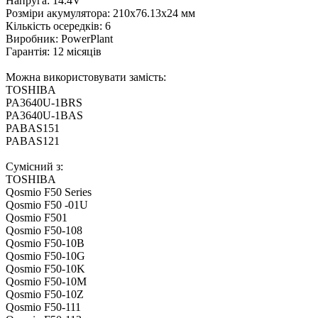
Напруга: 14.4V
Розміри акумулятора: 210x76.13x24 мм
Кількість осередків: 6
Виробник: PowerPlant
Гарантія: 12 місяців
Можна використовувати замість:
TOSHIBA
PA3640U-1BRS
PA3640U-1BAS
PABAS151
PABAS121
Сумісний з:
TOSHIBA
Qosmio F50 Series
Qosmio F50 -01U
Qosmio F501
Qosmio F50-108
Qosmio F50-10B
Qosmio F50-10G
Qosmio F50-10K
Qosmio F50-10M
Qosmio F50-10Z
Qosmio F50-111