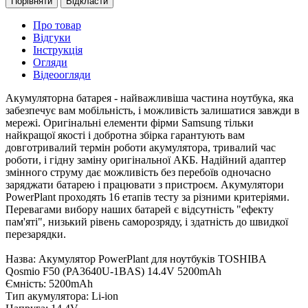
Порівняти
Відкласти
Про товар
Відгуки
Інструкція
Огляди
Відеоогляди
Акумуляторна батарея - найважливіша частина ноутбука, яка
забезпечує вам мобільність, і можливість залишатися завжди в
мережі. Оригінальні елементи фірми Samsung тільки
найкращої якості і добротна збірка гарантують вам
довготривалий термін роботи акумулятора, тривалий час
роботи, і гідну заміну оригінальної АКБ. Надійний адаптер
змінного струму дає можливість без перебоїв одночасно
заряджати батарею і працювати з пристроєм. Акумулятори
PowerPlant проходять 16 етапів тесту за різними критеріями.
Перевагами вибору наших батарей є відсутність "ефекту
пам'яті", низький рівень саморозряду, і здатність до швидкої
перезарядки.
Назва: Акумулятор PowerPlant для ноутбуків TOSHIBA
Qosmio F50 (PA3640U-1BAS) 14.4V 5200mAh
Ємність: 5200mAh
Тип акумулятора: Li-ion