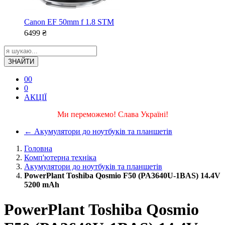
Canon EF 50mm f 1.8 STM
6499
₴
ЗНАЙТИ
0
0
0
АКЦІЇ
Ми переможемо! Слава Україні!
←
Акумулятори до ноутбуків та планшетів
Головна
Комп'ютерна техніка
Акумулятори до ноутбуків та планшетів
PowerPlant Toshiba Qosmio F50 (PA3640U-1BAS) 14.4V
5200 mAh
PowerPlant Toshiba Qosmio