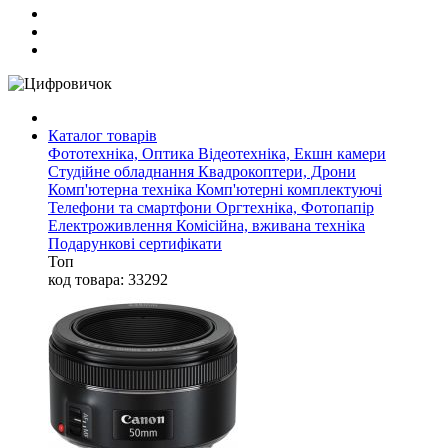
Каталог товарів
Фототехніка, Оптика
Відеотехніка, Екшн камери
Студійне обладнання
Квадрокоптери, Дрони
Комп'ютерна техніка
Комп'ютерні комплектуючі
Телефони та смартфони
Оргтехніка, Фотопапір
Електроживлення
Комісійна, вживана техніка
Подарункові сертифікати
Топ
код товара: 33292