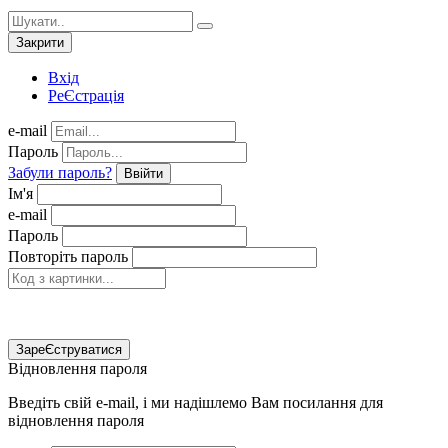
Закрити
Вхід
РеЄстрація
e-mail
Пароль
Забули пароль?
Ввійти
Ім'я
e-mail
Пароль
Повторіть пароль
ЗареЄструватися
Відновлення пароля
Введіть свій e-mail, і ми надішлемо Вам посилання для
відновлення пароля