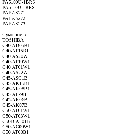
PA5109U-1BRS
PA5110U-1BRS
PABAS271
PABAS272
PABAS273
Сумісний з:
TOSHIBA
C40-AD05B1
C40-AT15B1
C40-AS20W1
C40-AT19W1
C40-AT01W1
C40-AS22W1
C45-ASC1B
C45-AK15B1
C45-AK08B1
C45-AT79B
C45-AK06B
C45-AK07B
C50-AT01W1
C50-AT03W1
C50D-AT01B1
C50-AC09W1
C50-AT08B1