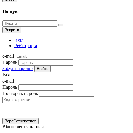
Пошук
Закрити
Вхід
РеЄстрація
e-mail
Пароль
Забули пароль?
Ввійти
Ім'я
e-mail
Пароль
Повторіть пароль
ЗареЄструватися
Відновлення пароля