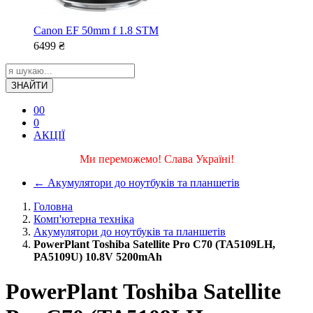
Canon EF 50mm f 1.8 STM
6499
₴
ЗНАЙТИ
0
0
0
АКЦІЇ
Ми переможемо! Слава Україні!
←
Акумулятори до ноутбуків та планшетів
Головна
Комп'ютерна техніка
Акумулятори до ноутбуків та планшетів
PowerPlant Toshiba Satellite Pro C70 (TA5109LH,
PA5109U) 10.8V 5200mAh
PowerPlant Toshiba Satellite