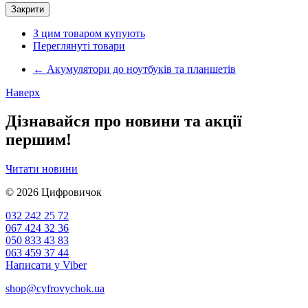
Закрити
З цим товаром купують
Переглянуті товари
←
Акумулятори до ноутбуків та планшетів
Наверх
Дізнавайся про новини та акції
першим!
Читати новини
© 2026
Цифровичок
032 242 25 72
067 424 32 36
050 833 43 83
063 459 37 44
Написати у Viber
shop@cyfrovychok.ua