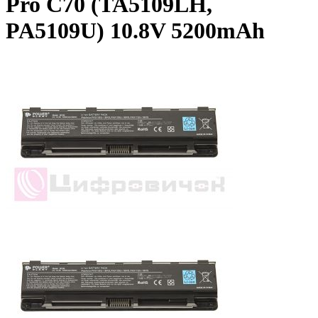
Pro C70 (TA5109LH,
PA5109U) 10.8V 5200mAh