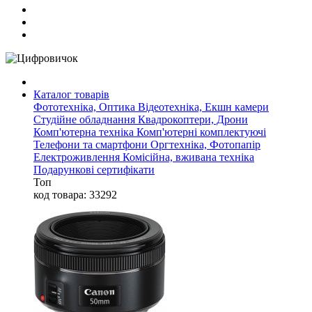
Каталог товарів
Фототехніка, Оптика
Відеотехніка, Екшн камери
Студійне обладнання
Квадрокоптери, Дрони
Комп'ютерна техніка
Комп'ютерні комплектуючі
Телефони та смартфони
Оргтехніка, Фотопапір
Електроживлення
Комісійна, вживана техніка
Подарункові сертифікати
Топ
код товара: 33292