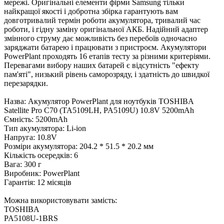
мережі. Оригінальні елементи фірми Samsung тільки
найкращої якості і добротна збірка гарантують вам
довготривалий термін роботи акумулятора, тривалий час
роботи, і гідну заміну оригінальної АКБ. Надійний адаптер
змінного струму дає можливість без перебоїв одночасно
заряджати батарею і працювати з пристроєм. Акумулятори
PowerPlant проходять 16 етапів тесту за різними критеріями.
Перевагами вибору наших батарей є відсутність "ефекту
пам'яті", низький рівень саморозряду, і здатність до швидкої
перезарядки.
Назва: Акумулятор PowerPlant для ноутбуків TOSHIBA
Satellite Pro C70 (TA5109LH, PA5109U) 10.8V 5200mAh
Ємність: 5200mAh
Тип акумулятора: Li-ion
Напруга: 10.8V
Розміри акумулятора: 204.2 * 51.5 * 20.2 мм
Кількість осередків: 6
Вага: 300 г
Виробник: PowerPlant
Гарантія: 12 місяців
Можна використовувати замість:
TOSHIBA
PA5108U-1BRS