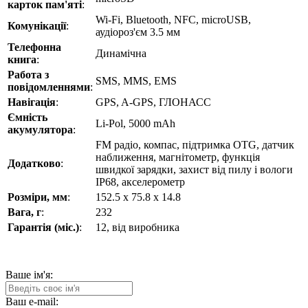
карток пам'яті
:
Wi-Fi, Bluetooth, NFC, microUSB,
Комунікації
:
аудіороз'єм 3.5 мм
Телефонна
Динамічна
книга
:
Работа з
SMS, MMS, EMS
повідомленнями
:
Навігація
:
GPS, A-GPS, ГЛОНАСС
Ємність
Li-Pol, 5000 mAh
акумулятора
:
FM радіо, компас, підтримка OTG, датчик
наближення, магнітометр, функція
Додатково
:
швидкої зарядки, захист від пилу і вологи
IP68, акселерометр
Розміри, мм
:
152.5 х 75.8 х 14.8
Вага, г
:
232
Гарантія (міс.)
:
12, від виробника
Ваше ім'я:
Ваш e-mail: