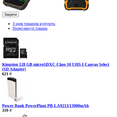
Закрити
З цим товаром купують
Переглянуті товари
Kingston 128 GB microSDXC Class 10 UHS-I Canvas Select
(SD Adapter)
621
₴
Power Bank PowerPlant PB-LA9213/13000mAh
359
₴