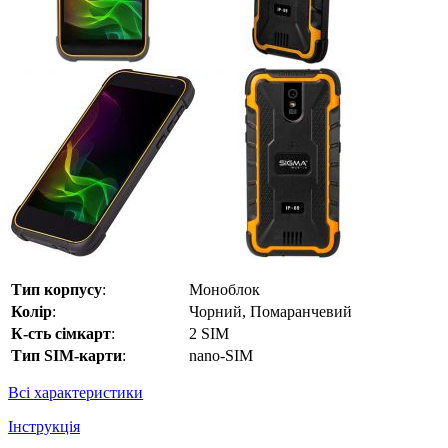
Тип корпусу
:
Моноблок
Колір
:
Чорний, Помаранчевий
К-сть сімкарт
:
2 SIM
Тип SIM-карти
:
nano-SIM
Всі характеристики
Інструкція