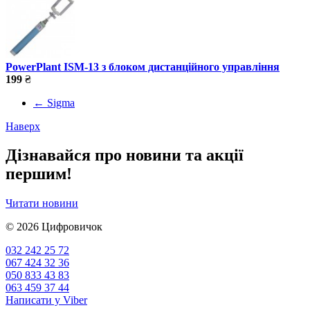
PowerPlant ISM-13 з блоком дистанційного управління
199
₴
←
Sigma
Наверх
Дізнавайся про новини та акції
першим!
Читати новини
© 2026
Цифровичок
032 242 25 72
067 424 32 36
050 833 43 83
063 459 37 44
Написати у Viber