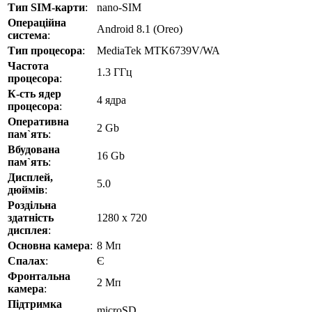
Тип SIM-карти
:
nano-SIM
Операційна
Android 8.1 (Oreo)
система
:
Тип процесора
:
MediaTek MTK6739V/WA
Частота
1.3 ГГц
процесора
:
К-сть ядер
4 ядра
процесора
:
Оперативна
2 Gb
пам`ять
:
Вбудована
16 Gb
пам`ять
:
Дисплей,
5.0
дюймів
:
Роздільна
здатність
1280 x 720
дисплея
:
Основна камера
:
8 Мп
Спалах
:
Є
Фронтальна
2 Мп
камера
:
Підтримка
microSD