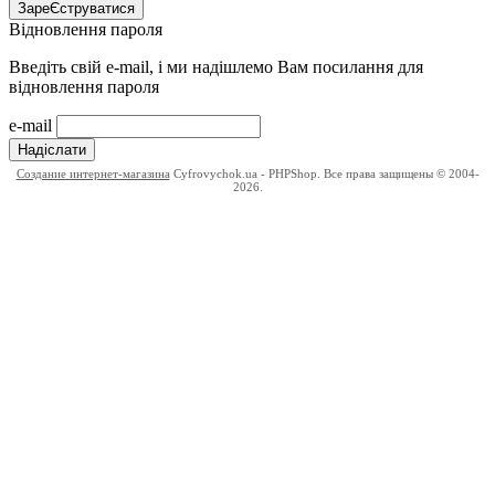
ЗареЄструватися
Відновлення пароля
Введіть свій e-mail, і ми надішлемо Вам посилання для
відновлення пароля
e-mail
Надіслати
Создание интернет-магазина
Cyfrovychok.ua - PHPShop. Все права защищены © 2004-
2026.