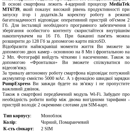
В основі смартфона лежить 4-ядерний процесор
MediaTek
MT6739
, який показує високий рівень продуктивності при
запуску ігор і додатків.За коректну роботу в режимі
багатозадачності відповідає оперативний пристрій об'ємом 2
Гб. Для інсталяції необхідного програмного забезпечення і
зберігання особистого контенту скористайтеся внутрішнім
накопичувачем на 16 Гб. При бажанні пам'ять можна
розширити до 128 Гб за допомогою карти microSD.
Відобразити найяскравіші моменти життя Ви зможете за
допомогою двох камер - основною на 8 Мп і фронтальною на
2 Мп. Фотографії вийдуть чіткими і насиченими. Також за
допомогою «Фронталки» Ви зможете спілкуватися по
відеозв'язку.
За тривалу автономну роботу смартфона відповідає потужний
акумулятор ємністю 5000 мАг. А з функцією швидкої зарядки
PumpExpress
Ви завжди будете на зв'язку і не пропустите
важливий дзвінок.
Також в смартфоні передбачений модуль Wi-Fi. Забудьте про
необхідність робити вибір між двома вигідними тарифами -
пристрій володіє 2 окремими слотами для SIM-карт.
Тип корпусу
:
Моноблок
Колір
:
Чорний, Помаранчевий
К-сть сімкарт
:
2 SIM