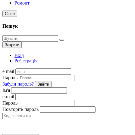
Ремонт
Close
Пошук
Закрити
Вхід
РеЄстрація
e-mail
Пароль
Забули пароль?
Ввійти
Ім'я
e-mail
Пароль
Повторіть пароль