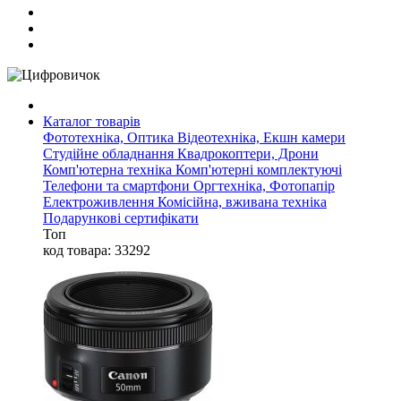
Каталог товарів
Фототехніка, Оптика
Відеотехніка, Екшн камери
Студійне обладнання
Квадрокоптери, Дрони
Комп'ютерна техніка
Комп'ютерні комплектуючі
Телефони та смартфони
Оргтехніка, Фотопапір
Електроживлення
Комісійна, вживана техніка
Подарункові сертифікати
Топ
код товара: 33292