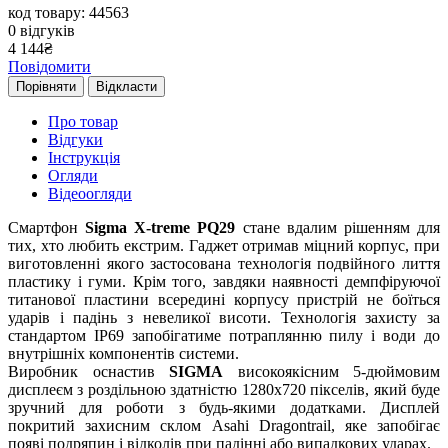
код товару: 44563
0
відгуків
4 144
₴
Повідомити
Порівняти
Відкласти
Про товар
Відгуки
Інструкція
Огляди
Відеоогляди
Смартфон
Sigma Х-treme PQ29
стане вдалим рішенням для
тих, хто любить екстрим. Гаджет отримав міцний корпус, при
виготовленні якого застосована технологія подвійного лиття
пластику і гуми. Крім того, завдяки наявності демпфіруючої
титанової пластини всередині корпусу пристрій не боїться
ударів і падінь з невеликої висоти. Технологія захисту за
стандартом IP69 запобігатиме потраплянню пилу і води до
внутрішніх компонентів системи.
Виробник оснастив
SIGMA
високоякісним 5-дюймовим
дисплеєм з роздільною здатністю 1280x720 пікселів, який буде
зручний для роботи з будь-якими додатками. Дисплей
покритий захисним склом Asahi Dragontrail, яке запобігає
появі подряпин і відколів при падінні або випадкових ударах.