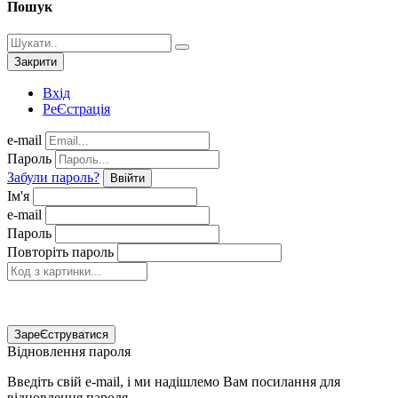
Пошук
Закрити
Вхід
РеЄстрація
e-mail
Пароль
Забули пароль?
Ввійти
Ім'я
e-mail
Пароль
Повторіть пароль
ЗареЄструватися
Відновлення пароля
Введіть свій e-mail, і ми надішлемо Вам посилання для
відновлення пароля