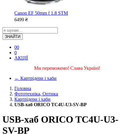
Canon EF 50mm f 1.8 STM
6499
₴
ЗНАЙТИ
0
0
0
АКЦІЇ
Ми переможемо! Слава Україні!
←
Картрідери і хаби
Головна
Фототехніка, Оптика
Картрідери і хаби
USB-хаб ORICO TC4U-U3-SV-BP
USB-хаб ORICO TC4U-U3-
SV-BP