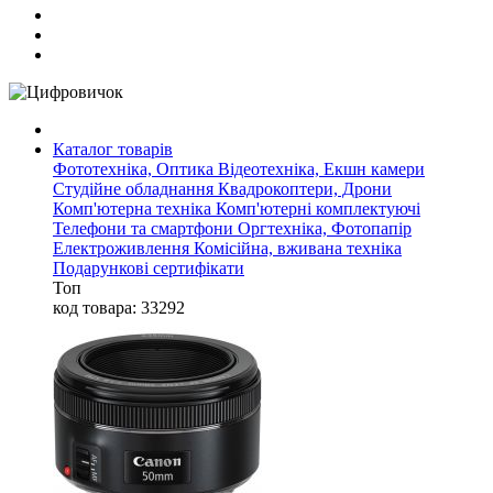
Каталог товарів
Фототехніка, Оптика
Відеотехніка, Екшн камери
Студійне обладнання
Квадрокоптери, Дрони
Комп'ютерна техніка
Комп'ютерні комплектуючі
Телефони та смартфони
Оргтехніка, Фотопапір
Електроживлення
Комісійна, вживана техніка
Подарункові сертифікати
Топ
код товара: 33292