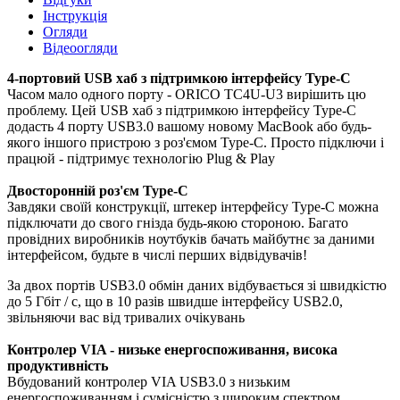
Інструкція
Огляди
Відеоогляди
4-портовий USB хаб з підтримкою інтерфейсу Type-C
Часом мало одного порту - ORICO TC4U-U3 вирішить цю
проблему. Цей USB хаб з підтримкою інтерфейсу Type-C
додасть 4 порту USB3.0 вашому новому MacBook або будь-
якого іншого пристрою з роз'ємом Type-C. Просто підключи і
працюй - підтримує технологію Plug & Play
Двосторонній роз'єм Type-C
Завдяки своїй конструкції, штекер інтерфейсу Type-C можна
підключати до свого гнізда будь-якою стороною. Багато
провідних виробників ноутбуків бачать майбутнє за даними
інтерфейсом, будьте в числі перших відвідувачів!
За двох портів USB3.0 обмін даних відбувається зі швидкістю
до 5 Гбіт / с, що в 10 разів швидше інтерфейсу USB2.0,
звільняючи вас від тривалих очікувань
Контролер VIA - низьке енергоспоживання, висока
продуктивність
Вбудований контролер VIA USB3.0 з низьким
енергоспоживанням і сумісністю з широким спектром