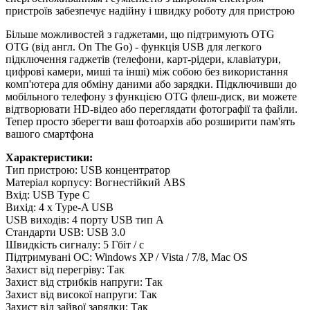
пристроїв забезпечує надійну і швидку роботу для пристрою
Більше можливостей з гаджетами, що підтримують OTG
OTG (від англ. On The Go) - функція USB для легкого
підключення гаджетів (телефони, карт-рідери, клавіатури,
цифрові камери, миші та інші) між собою без використання
комп'ютера для обміну даними або зарядки. Підключивши до
мобільного телефону з функцією OTG флеш-диск, ви можете
відтворювати HD-відео або переглядати фотографії та файли.
Тепер просто зберегти ваш фотоархів або розширити пам'ять
вашого смартфона
Характеристики:
Тип пристрою: USB концентратор
Матеріал корпусу: Вогнестійкий ABS
Вхід: USB Type C
Вихід: 4 x Type-A USB
USB виходів: 4 порту USB тип A
Стандарти USB: USB 3.0
Швидкість сигналу: 5 Гбіт / с
Підтримувані ОС: Windows XP / Vista / 7/8, Mac OS
Захист від перегріву: Так
Захист від стрибків напруги: Так
Захист від високої напруги: Так
Захист від зайвої зарядки: Так