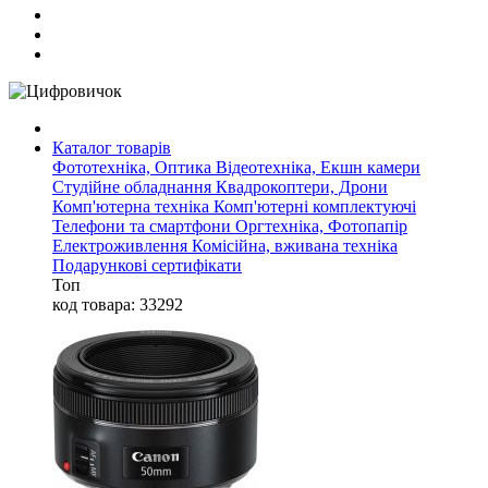
Каталог товарів
Фототехніка, Оптика
Відеотехніка, Екшн камери
Студійне обладнання
Квадрокоптери, Дрони
Комп'ютерна техніка
Комп'ютерні комплектуючі
Телефони та смартфони
Оргтехніка, Фотопапір
Електроживлення
Комісійна, вживана техніка
Подарункові сертифікати
Топ
код товара: 33292