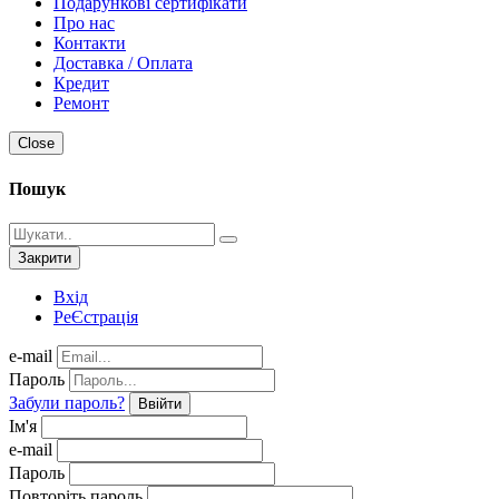
Подарункові сертифікати
Про нас
Контакти
Доставка / Оплата
Кредит
Ремонт
Close
Пошук
Закрити
Вхід
РеЄстрація
e-mail
Пароль
Забули пароль?
Ввійти
Ім'я
e-mail
Пароль
Повторіть пароль