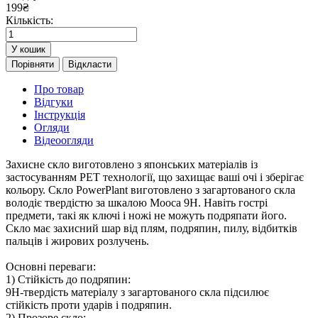
199
₴
Кількість:
У кошик
Порівняти
Відкласти
Про товар
Відгуки
Інструкція
Огляди
Відеоогляди
Захисне скло виготовлено з японських матеріалів із
застосуванням PET технології, що захищає ваші очі і зберігає
кольору. Скло PowerPlant виготовлено з загартованого скла
володіє твердістю за шкалою Мооса 9H. Навіть гострі
предмети, такі як ключі і ножі не можуть подряпати його.
Скло має захисний шар від плям, подряпин, пилу, відбитків
пальців і жирових розлучень.
Основні переваги:
1) Стійкість до подряпин:
9H-твердість матеріалу з загартованого скла підсилює
стійкість проти ударів і подряпин.
2) Прозоре скло: