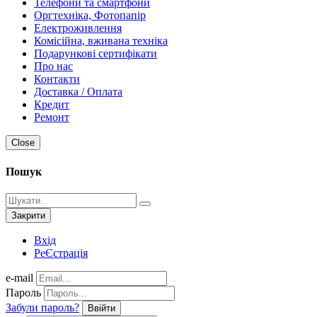
Телефони та смартфони
Оргтехніка, Фотопапір
Електроживлення
Комісійна, вживана техніка
Подарункові сертифікати
Про нас
Контакти
Доставка / Оплата
Кредит
Ремонт
Close
Пошук
Закрити
Вхід
РеЄстрація
e-mail
Пароль
Забули пароль?
Ввійти