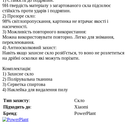
1) Стійкість до подряпин:
9H-твердість матеріалу з загартованого скла підсилює
стійкість проти ударів і подряпин.
2) Прозоре скло:
98% світлопропускання, картинка не втрачає якості і
насиченості.
3) Можливість повторного використання:
Можна використовувати повторно. Легко для знімання,
переклеювання.
4) Антиосколковий захист:
Навіть якщо захисне скло розіб'ється, то воно не розлетиться
на дрібні осколки які можуть порізати.
Комплектація:
1) Захисне скло
2) Полірувальна тканина
3) Серветка спиртова
4) Наклейка для видалення пилу
Тип захисту
:
Скло
Підходить до
:
Xiaomi
Бренд
:
PowerPlant