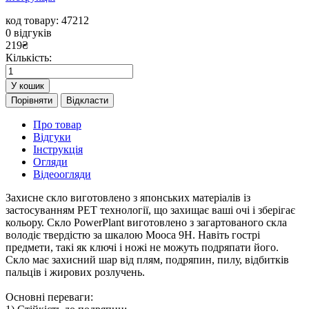
код товару: 47212
0
відгуків
219
₴
Кількість:
У кошик
Порівняти
Відкласти
Про товар
Відгуки
Інструкція
Огляди
Відеоогляди
Захисне скло виготовлено з японських матеріалів із
застосуванням PET технології, що захищає ваші очі і зберігає
кольору. Скло PowerPlant виготовлено з загартованого скла
володіє твердістю за шкалою Мооса 9H. Навіть гострі
предмети, такі як ключі і ножі не можуть подряпати його.
Скло має захисний шар від плям, подряпин, пилу, відбитків
пальців і жирових розлучень.
Основні переваги: