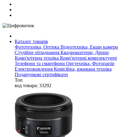
Каталог товарів
Фототехніка, Оптика
Відеотехніка, Екшн камери
Студійне обладнання
Квадрокоптери, Дрони
Комп'ютерна техніка
Комп'ютерні комплектуючі
Телефони та смартфони
Оргтехніка, Фотопапір
Електроживлення
Комісійна, вживана техніка
Подарункові сертифікати
Топ
код товара: 33292