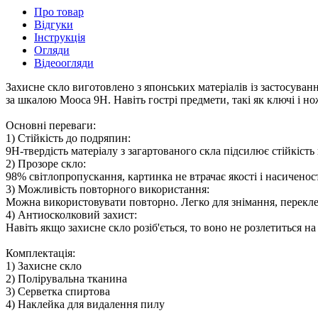
Про товар
Відгуки
Інструкція
Огляди
Відеоогляди
Захисне скло виготовлено з японських матеріалів із застосуванн
за шкалою Мооса 9H. Навіть гострі предмети, такі як ключі і н
Основні переваги:
1) Стійкість до подряпин:
9H-твердість матеріалу з загартованого скла підсилює стійкість
2) Прозоре скло:
98% світлопропускання, картинка не втрачає якості і насиченост
3) Можливість повторного використання:
Можна використовувати повторно. Легко для знімання, перекл
4) Антиосколковий захист:
Навіть якщо захисне скло розіб'ється, то воно не розлетиться на
Комплектація:
1) Захисне скло
2) Полірувальна тканина
3) Серветка спиртова
4) Наклейка для видалення пилу