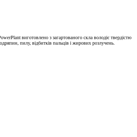
 PowerPlant виготовлено з загартованого скла володіє твердістю
одряпин, пилу, відбитків пальців і жирових розлучень.