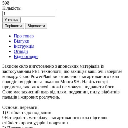
59
₴
Кількість:
У кошик
Порівняти
Відкласти
Про товар
Відгуки
Інструкція
Огляди
Відеоогляди
Захисне скло виготовлено з японських матеріалів із
застосуванням PET технології, що захищає ваші очі і зберігає
кольору. Скло PowerPlant виготовлено з загартованого скла
володіє твердістю за шкалою Мооса 9H. Навіть гострі
предмети, такі як ключі і ножі не можуть подряпати його.
Скло має захисний шар від плям, подряпин, пилу, відбитків
пальців і жирових розлучень.
Основні переваги:
1) Стійкість до подряпин:
9H-твердість матеріалу з загартованого скла підсилює
стійкість проти ударів і подряпин.
2) Прозоре скло: