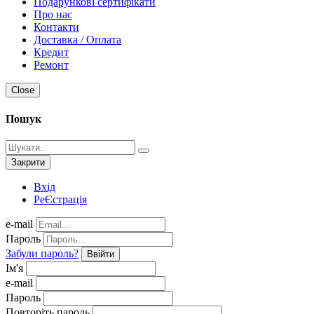
Подарункові сертифікати
Про нас
Контакти
Доставка / Оплата
Кредит
Ремонт
Close
Пошук
Закрити
Вхід
РеЄстрація
e-mail
Пароль
Забули пароль?
Ввійти
Ім'я
e-mail
Пароль
Повторіть пароль