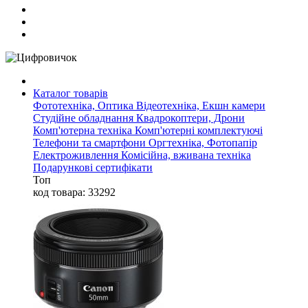
Каталог товарів
Фототехніка, Оптика
Відеотехніка, Екшн камери
Студійне обладнання
Квадрокоптери, Дрони
Комп'ютерна техніка
Комп'ютерні комплектуючі
Телефони та смартфони
Оргтехніка, Фотопапір
Електроживлення
Комісійна, вживана техніка
Подарункові сертифікати
Топ
код товара: 33292