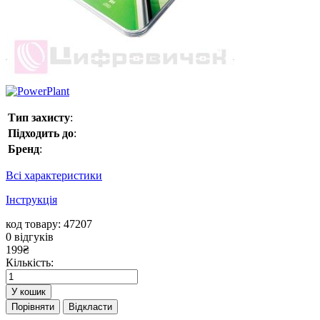
Тип захисту
:
Підходить до
:
Бренд
:
Всі характеристики
Інструкція
код товару: 47207
0
відгуків
199
₴
Кількість:
У кошик
Порівняти
Відкласти