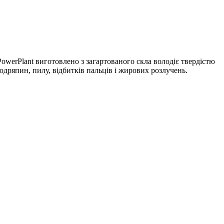
 PowerPlant виготовлено з загартованого скла володіє твердістю
одряпин, пилу, відбитків пальців і жирових розлучень.