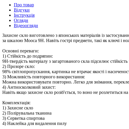
Про товар
Відгуки
Інструкція
Огляди
Відеоогляди
Захисне скло виготовлено з японських матеріалів із застосуванн
за шкалою Мооса 9H. Навіть гострі предмети, такі як ключі і н
Основні переваги:
1) Стійкість до подряпин:
9H-твердість матеріалу з загартованого скла підсилює стійкість
2) Прозоре скло:
98% світлопропускання, картинка не втрачає якості і насиченост
3) Можливість повторного використання:
Можна використовувати повторно. Легко для знімання, перекл
4) Антиосколковий захист:
Навіть якщо захисне скло розіб'ється, то воно не розлетиться на
Комплектація:
1) Захисне скло
2) Полірувальна тканина
3) Серветка спиртова
4) Наклейка для видалення пилу