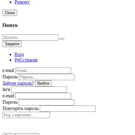
Ремонт
Close
Пошук
Закрити
Вхід
РеЄстрація
e-mail
Пароль
Забули пароль?
Ввійти
Ім'я
e-mail
Пароль
Повторіть пароль