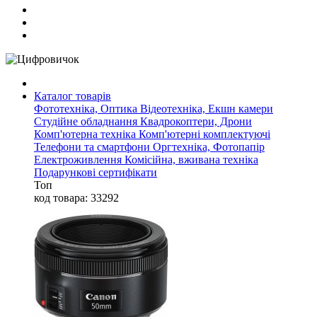
Каталог товарів
Фототехніка, Оптика
Відеотехніка, Екшн камери
Студійне обладнання
Квадрокоптери, Дрони
Комп'ютерна техніка
Комп'ютерні комплектуючі
Телефони та смартфони
Оргтехніка, Фотопапір
Електроживлення
Комісійна, вживана техніка
Подарункові сертифікати
Топ
код товара: 33292