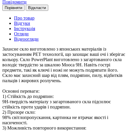
Повідомити
Порівняти
Відкласти
Про товар
Відгуки
Інструкція
Огляди
Відеоогляди
Захисне скло виготовлено з японських матеріалів із
застосуванням PET технології, що захищає ваші очі і зберігає
кольору. Скло PowerPlant виготовлено з загартованого скла
володіє твердістю за шкалою Мооса 9H. Навіть гострі
предмети, такі як ключі і ножі не можуть подряпати його.
Скло має захисний шар від плям, подряпин, пилу, відбитків
пальців і жирових розлучень.
Основні переваги:
1) Стійкість до подряпин:
9H-твердість матеріалу з загартованого скла підсилює
стійкість проти ударів і подряпин.
2) Прозоре скло:
98% світлопропускання, картинка не втрачає якості і
насиченості.
3) Можливість повторного використання: