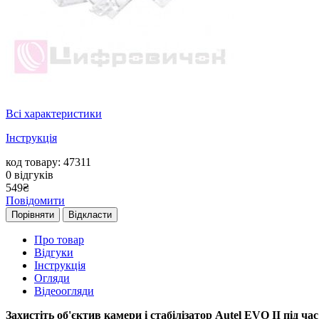
Всі характеристики
Інструкція
код товару: 47311
0
відгуків
549
₴
Повідомити
Порівняти
Відкласти
Про товар
Відгуки
Інструкція
Огляди
Відеоогляди
Захистіть об'єктив камери і стабілізатор Autel EVO II під ч