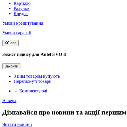
Карткою
Рахунок
Кредит
Умови кредитування
Умови гарантії
X
Close
Захист підвісу для Autel EVO II
Закрити
З цим товаром купують
Переглянуті товари
←
Комплектуючі
Наверх
Дізнавайся про новини та акції першим
Читати новини