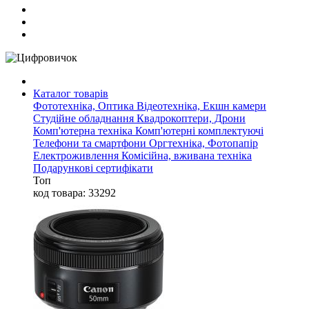
Каталог товарів
Фототехніка, Оптика
Відеотехніка, Екшн камери
Студійне обладнання
Квадрокоптери, Дрони
Комп'ютерна техніка
Комп'ютерні комплектуючі
Телефони та смартфони
Оргтехніка, Фотопапір
Електроживлення
Комісійна, вживана техніка
Подарункові сертифікати
Топ
код товара: 33292