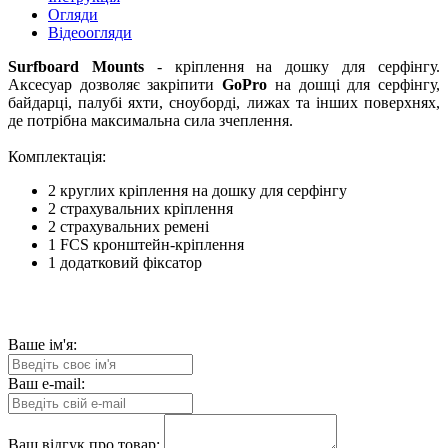
Огляди
Відеоогляди
Surfboard Mounts
- кріплення на дошку для серфінгу.
Аксесуар дозволяє закріпити
GoPro
на дошці для серфінгу,
байдарці, палубі яхти, сноуборді, лижах та інших поверхнях,
де потрібна максимальна сила зчеплення.
Комплектація:
2 круглих кріплення на дошку для серфінгу
2 страхувальних кріплення
2 страхувальних ремені
1 FCS кронштейн-кріплення
1 додатковий фіксатор
Ваше ім'я:
Ваш e-mail:
Ваш відгук про товар: