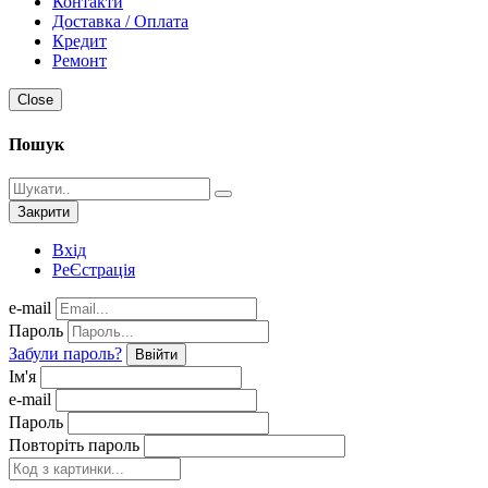
Контакти
Доставка / Оплата
Кредит
Ремонт
Close
Пошук
Закрити
Вхід
РеЄстрація
e-mail
Пароль
Забули пароль?
Ввійти
Ім'я
e-mail
Пароль
Повторіть пароль