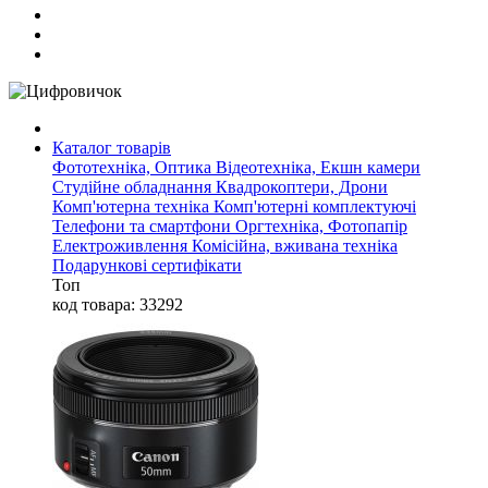
Каталог товарів
Фототехніка, Оптика
Відеотехніка, Екшн камери
Студійне обладнання
Квадрокоптери, Дрони
Комп'ютерна техніка
Комп'ютерні комплектуючі
Телефони та смартфони
Оргтехніка, Фотопапір
Електроживлення
Комісійна, вживана техніка
Подарункові сертифікати
Топ
код товара: 33292