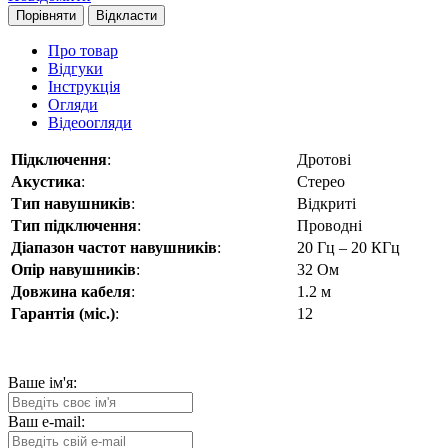
Порівняти
Відкласти
Про товар
Відгуки
Інструкція
Огляди
Відеоогляди
Підключення
:
Дротові
Акустика
:
Стерео
Тип навушників
:
Відкриті
Тип підключення
:
Проводні
Діапазон частот навушників
:
20 Гц – 20 КГц
Опір навушників
:
32 Ом
Довжина кабеля
:
1.2 м
Гарантія (міс.)
:
12
Ваше ім'я:
Ваш e-mail: