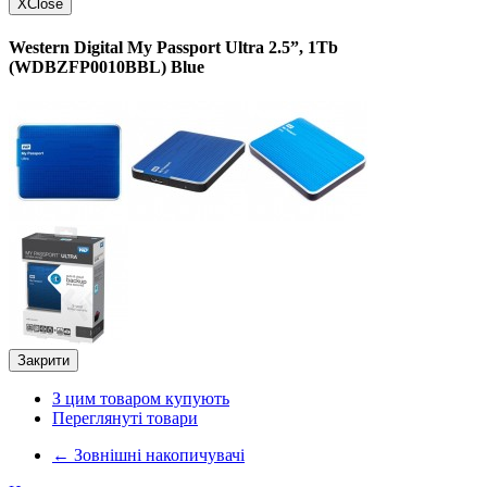
X
Close
Western Digital My Passport Ultra 2.5”, 1Tb
(WDBZFP0010BBL) Blue
Закрити
З цим товаром купують
Переглянуті товари
←
Зовнішні накопичувачі