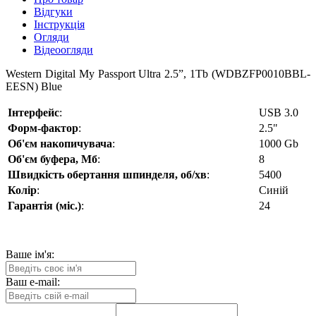
Відгуки
Інструкція
Огляди
Відеоогляди
Western Digital My Passport Ultra 2.5”, 1Tb (WDBZFP0010BBL-
EESN) Blue
Інтерфейс
:
USB 3.0
Форм-фактор
:
2.5"
Об'єм накопичувача
:
1000 Gb
Об'єм буфера, Мб
:
8
Швидкість обертання шпинделя, об/хв
:
5400
Колір
:
Синій
Гарантія (міс.)
:
24
Ваше ім'я:
Ваш e-mail: