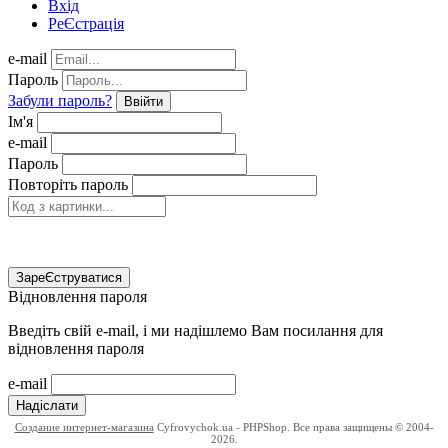
Вхід
РеЄстрація
e-mail
Пароль
Забули пароль?
Ввійти
Ім'я
e-mail
Пароль
Повторіть пароль
ЗареЄструватися
Відновлення пароля
Введіть свій e-mail, і ми надішлемо Вам посилання для
відновлення пароля
e-mail
Надіслати
Создание интернет-магазина
Cyfrovychok.ua - PHPShop. Все права защищены © 2004-
2026.