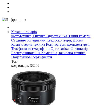
Каталог товарів
Фототехніка, Оптика
Відеотехніка, Екшн камери
Студійне обладнання
Квадрокоптери, Дрони
Комп'ютерна техніка
Комп'ютерні комплектуючі
Телефони та смартфони
Оргтехніка, Фотопапір
Електроживлення
Комісійна, вживана техніка
Подарункові сертифікати
Топ
код товара: 33292