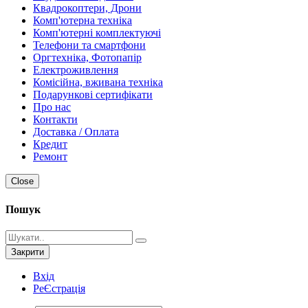
Квадрокоптери, Дрони
Комп'ютерна техніка
Комп'ютерні комплектуючі
Телефони та смартфони
Оргтехніка, Фотопапір
Електроживлення
Комісійна, вживана техніка
Подарункові сертифікати
Про нас
Контакти
Доставка / Оплата
Кредит
Ремонт
Close
Пошук
Закрити
Вхід
РеЄстрація