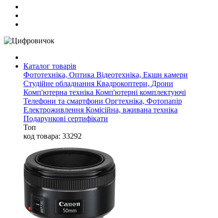
Каталог товарів
Фототехніка, Оптика
Відеотехніка, Екшн камери
Студійне обладнання
Квадрокоптери, Дрони
Комп'ютерна техніка
Комп'ютерні комплектуючі
Телефони та смартфони
Оргтехніка, Фотопапір
Електроживлення
Комісійна, вживана техніка
Подарункові сертифікати
Топ
код товара: 33292