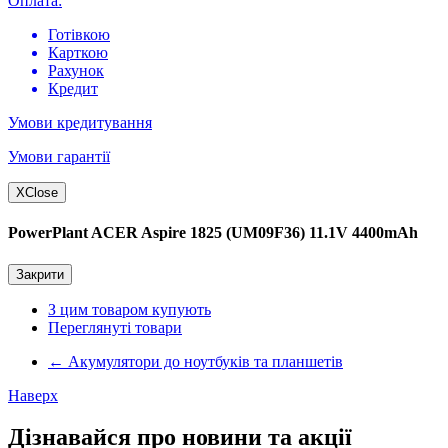
Оплата:
Готівкою
Карткою
Рахунок
Кредит
Умови кредитування
Умови гарантії
X
Close
PowerPlant ACER Aspire 1825 (UM09F36) 11.1V 4400mAh
Закрити
З цим товаром купують
Переглянуті товари
←
Акумулятори до ноутбуків та планшетів
Наверх
Дізнавайся про новини та акції