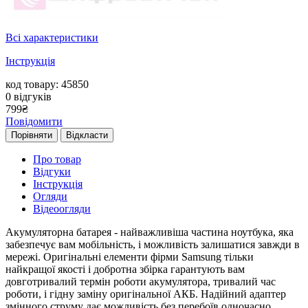
Всі характеристики
Інструкція
код товару: 45850
0
відгуків
799
₴
Повідомити
Порівняти
Відкласти
Про товар
Відгуки
Інструкція
Огляди
Відеоогляди
Акумуляторна батарея - найважливіша частина ноутбука, яка
забезпечує вам мобільність, і можливість залишатися завжди в
мережі. Оригінальні елементи фірми Samsung тільки
найкращої якості і добротна збірка гарантують вам
довготривалий термін роботи акумулятора, тривалий час
роботи, і гідну заміну оригінальної АКБ. Надійний адаптер
змінного струму дає можливість без перебоїв одночасно