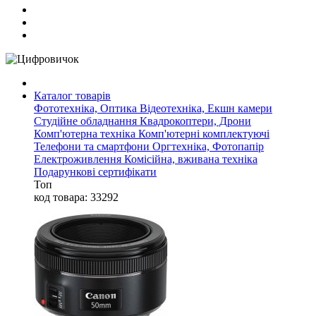
Каталог товарів
Фототехніка, Оптика
Відеотехніка, Екшн камери
Студійне обладнання
Квадрокоптери, Дрони
Комп'ютерна техніка
Комп'ютерні комплектуючі
Телефони та смартфони
Оргтехніка, Фотопапір
Електроживлення
Комісійна, вживана техніка
Подарункові сертифікати
Топ
код товара: 33292