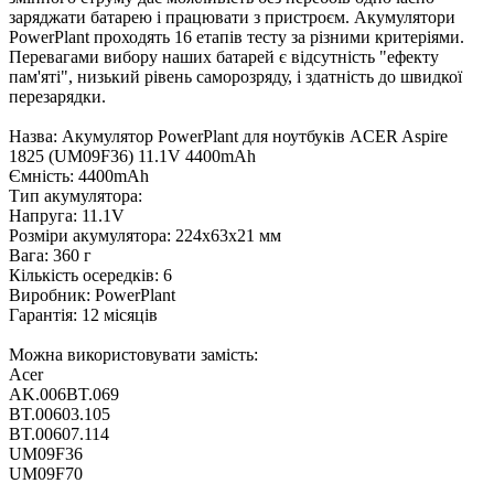
заряджати батарею і працювати з пристроєм. Акумулятори
PowerPlant проходять 16 етапів тесту за різними критеріями.
Перевагами вибору наших батарей є відсутність "ефекту
пам'яті", низький рівень саморозряду, і здатність до швидкої
перезарядки.
Назва: Акумулятор PowerPlant для ноутбуків ACER Aspire
1825 (UM09F36) 11.1V 4400mAh
Ємність: 4400mAh
Тип акумулятора:
Напруга: 11.1V
Розміри акумулятора: 224x63x21 мм
Вага: 360 г
Кількість осередків: 6
Виробник: PowerPlant
Гарантія: 12 місяців
Можна використовувати замість:
Acer
AK.006BT.069
BT.00603.105
BT.00607.114
UM09F36
UM09F70