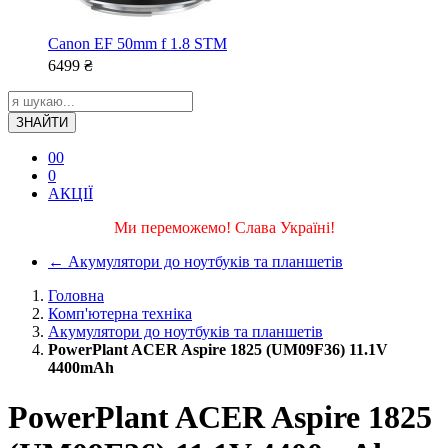
Canon EF 50mm f 1.8 STM
6499
₴
ЗНАЙТИ
0
0
0
АКЦІЇ
Ми переможемо! Слава Україні!
←
Акумулятори до ноутбуків та планшетів
Головна
Комп'ютерна техніка
Акумулятори до ноутбуків та планшетів
PowerPlant ACER Aspire 1825 (UM09F36) 11.1V
4400mAh
PowerPlant ACER Aspire 1825