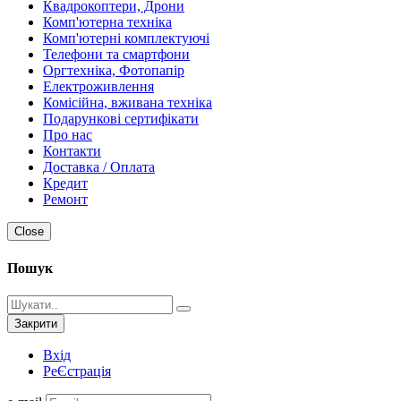
Квадрокоптери, Дрони
Комп'ютерна техніка
Комп'ютерні комплектуючі
Телефони та смартфони
Оргтехніка, Фотопапір
Електроживлення
Комісійна, вживана техніка
Подарункові сертифікати
Про нас
Контакти
Доставка / Оплата
Кредит
Ремонт
Close
Пошук
Закрити
Вхід
РеЄстрація