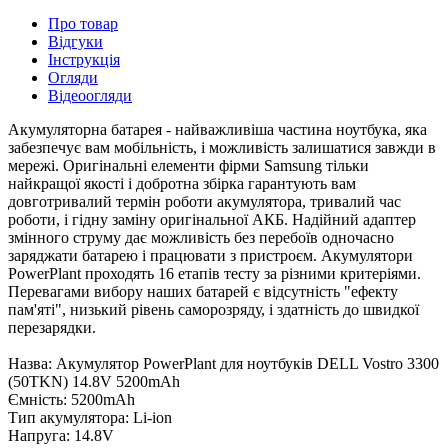
Про товар
Відгуки
Інструкція
Огляди
Відеоогляди
Акумуляторна батарея - найважливіша частина ноутбука, яка
забезпечує вам мобільність, і можливість залишатися завжди в
мережі. Оригінальні елементи фірми Samsung тільки
найкращої якості і добротна збірка гарантують вам
довготривалий термін роботи акумулятора, тривалий час
роботи, і гідну заміну оригінальної АКБ. Надійний адаптер
змінного струму дає можливість без перебоїв одночасно
заряджати батарею і працювати з пристроєм. Акумулятори
PowerPlant проходять 16 етапів тесту за різними критеріями.
Перевагами вибору наших батарей є відсутність "ефекту
пам'яті", низький рівень саморозряду, і здатність до швидкої
перезарядки.
Назва: Акумулятор PowerPlant для ноутбуків DELL Vostro 3300
(50TKN) 14.8V 5200mAh
Ємність: 5200mAh
Тип акумулятора: Li-ion
Напруга: 14.8V