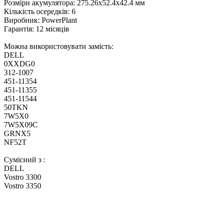
Розміри акумулятора: 275.26x52.4x42.4 мм
Кількість осередків: 6
Виробник: PowerPlant
Гарантія: 12 місяців
Можна використовувати замість:
DELL
0XXDG0
312-1007
451-11354
451-11355
451-11544
50TKN
7W5X0
7W5X09C
GRNX5
NF52T
Сумісний з :
DELL
Vostro 3300
Vostro 3350