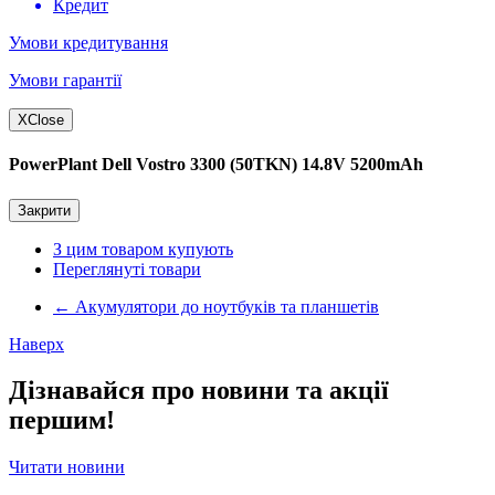
Кредит
Умови кредитування
Умови гарантії
X
Close
PowerPlant Dell Vostro 3300 (50TKN) 14.8V 5200mAh
Закрити
З цим товаром купують
Переглянуті товари
←
Акумулятори до ноутбуків та планшетів
Наверх
Дізнавайся про новини та акції
першим!
Читати новини