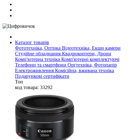
Каталог товарів
Фототехніка, Оптика
Відеотехніка, Екшн камери
Студійне обладнання
Квадрокоптери, Дрони
Комп'ютерна техніка
Комп'ютерні комплектуючі
Телефони та смартфони
Оргтехніка, Фотопапір
Електроживлення
Комісійна, вживана техніка
Подарункові сертифікати
Топ
код товара: 33292