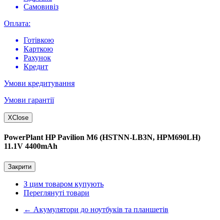
Самовивіз
Оплата:
Готівкою
Карткою
Рахунок
Кредит
Умови кредитування
Умови гарантії
X
Close
PowerPlant HP Pavilion M6 (HSTNN-LB3N, HPM690LH)
11.1V 4400mAh
Закрити
З цим товаром купують
Переглянуті товари
←
Акумулятори до ноутбуків та планшетів