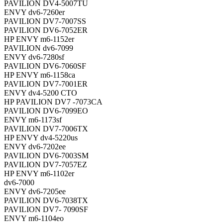
PAVILION DV4-5007TU
ENVY dv6-7260er
PAVILION DV7-7007SS
PAVILION DV6-7052ER
HP ENVY m6-1152er
PAVILION dv6-7099
ENVY dv6-7280sf
PAVILION DV6-7060SF
HP ENVY m6-1158ca
PAVILION DV7-7001ER
ENVY dv4-5200 CTO
HP PAVILION DV7 -7073CA
PAVILION DV6-7099EO
ENVY m6-1173sf
PAVILION DV7-7006TX
HP ENVY dv4-5220us
ENVY dv6-7202ee
PAVILION DV6-7003SM
PAVILION DV7-7057EZ
HP ENVY m6-1102er
dv6-7000
ENVY dv6-7205ee
PAVILION DV6-7038TX
PAVILION DV7- 7090SF
ENVY m6-1104eo