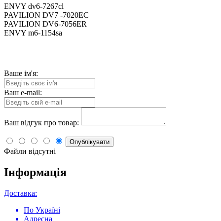
ENVY dv6-7267cl
PAVILION DV7 -7020EC
PAVILION DV6-7056ER
ENVY m6-1154sa
Ваше ім'я:
Ваш e-mail:
Ваш відгук про товар:
Опублікувати
Файли відсутні
Інформація
Доставка:
По Україні
Адресна