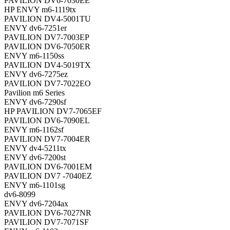
PAVILION DV6-7030EE
HP ENVY m6-1119tx
PAVILION DV4-5001TU
ENVY dv6-7251er
PAVILION DV7-7003EP
PAVILION DV6-7050ER
ENVY m6-1150ss
PAVILION DV4-5019TX
ENVY dv6-7275ez
PAVILION DV7-7022EO
Pavilion m6 Series
ENVY dv6-7290sf
HP PAVILION DV7-7065EF
PAVILION DV6-7090EL
ENVY m6-1162sf
PAVILION DV7-7004ER
ENVY dv4-5211tx
ENVY dv6-7200st
PAVILION DV6-7001EM
PAVILION DV7 -7040EZ
ENVY m6-1101sg
dv6-8099
ENVY dv6-7204ax
PAVILION DV6-7027NR
PAVILION DV7-7071SF