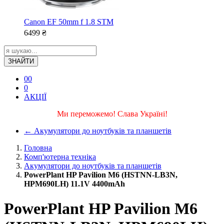
Canon EF 50mm f 1.8 STM
6499
₴
ЗНАЙТИ
0
0
0
АКЦІЇ
Ми переможемо! Слава Україні!
←
Акумулятори до ноутбуків та планшетів
Головна
Комп'ютерна техніка
Акумулятори до ноутбуків та планшетів
PowerPlant HP Pavilion M6 (HSTNN-LB3N,
HPM690LH) 11.1V 4400mAh
PowerPlant HP Pavilion M6