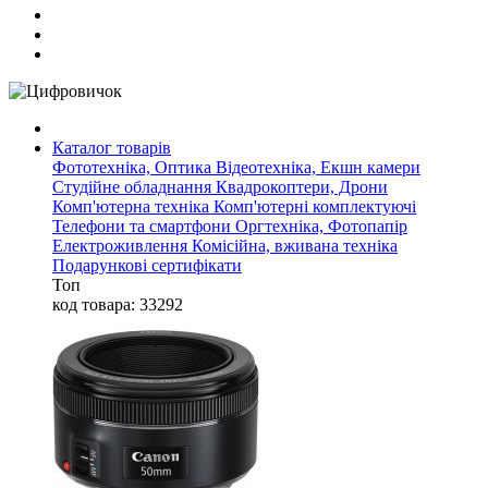
Каталог товарів
Фототехніка, Оптика
Відеотехніка, Екшн камери
Студійне обладнання
Квадрокоптери, Дрони
Комп'ютерна техніка
Комп'ютерні комплектуючі
Телефони та смартфони
Оргтехніка, Фотопапір
Електроживлення
Комісійна, вживана техніка
Подарункові сертифікати
Топ
код товара: 33292