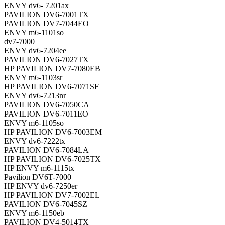
ENVY dv6- 7201ax
PAVILION DV6-7001TX
PAVILION DV7-7044EO
ENVY m6-1101so
dv7-7000
ENVY dv6-7204ee
PAVILION DV6-7027TX
HP PAVILION DV7-7080EB
ENVY m6-1103sr
HP PAVILION DV6-7071SF
ENVY dv6-7213nr
PAVILION DV6-7050CA
PAVILION DV6-7011EO
ENVY m6-1105so
HP PAVILION DV6-7003EM
ENVY dv6-7222tx
PAVILION DV6-7084LA
HP PAVILION DV6-7025TX
HP ENVY m6-1115tx
Pavilion DV6T-7000
HP ENVY dv6-7250er
HP PAVILION DV7-7002EL
PAVILION DV6-7045SZ
ENVY m6-1150eb
PAVILION DV4-5014TX