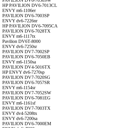
PAVILION DV6-7050SW
HP PAVILION DV6-7013CL
ENVY m6-1106er
PAVILION DV6-7003SP
ENVY dv6-7226nr
HP PAVILION DV6-7095CA
PAVILION DV6-7028TX
ENVY m6-1117tx
Pavilion DV6T-8000
ENVY dv6-7250sr
PAVILION DV7-7002SP
PAVILION DV6-7050EB
ENVY m6-1150sa
PAVILION DV4-5016TX
HP ENVY dv6-7270sp
PAVILION DV7-7020SG
PAVILION DV6-7057SR
ENVY m6-1154sr
PAVILION DV7-7052SW
PAVILION DV6-7081EG
ENVY m6-1161sf
PAVILION DV7-7003TX
ENVY dv4-5208tx
ENVY dv6-7200sa
PAVILION DV6-7000EM