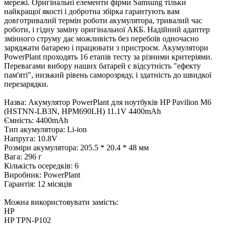
мережі. Оригінальні елементи фірми Samsung тільки
найкращої якості і добротна збірка гарантують вам
довготривалий термін роботи акумулятора, тривалий час
роботи, і гідну заміну оригінальної АКБ. Надійний адаптер
змінного струму дає можливість без перебоїв одночасно
заряджати батарею і працювати з пристроєм. Акумулятори
PowerPlant проходять 16 етапів тесту за різними критеріями.
Перевагами вибору наших батарей є відсутність "ефекту
пам'яті", низький рівень саморозряду, і здатність до швидкої
перезарядки.
Назва: Акумулятор PowerPlant для ноутбуків HP Pavilion M6
(HSTNN-LB3N, HPM690LH) 11.1V 4400mAh
Ємність: 4400mAh
Тип акумулятора: Li-ion
Напруга: 10.8V
Розміри акумулятора: 205.5 * 20.4 * 48 мм
Вага: 296 г
Кількість осередків: 6
Виробник: PowerPlant
Гарантія: 12 місяців
Можна використовувати замість:
HP
HP TPN-P102