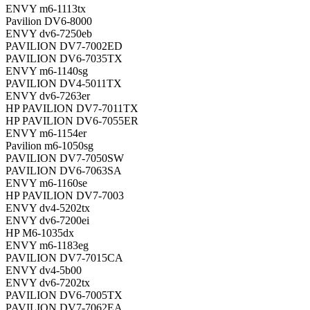
ENVY m6-1113tx
Pavilion DV6-8000
ENVY dv6-7250eb
PAVILION DV7-7002ED
PAVILION DV6-7035TX
ENVY m6-1140sg
PAVILION DV4-5011TX
ENVY dv6-7263er
HP PAVILION DV7-7011TX
HP PAVILION DV6-7055ER
ENVY m6-1154er
Pavilion m6-1050sg
PAVILION DV7-7050SW
PAVILION DV6-7063SA
ENVY m6-1160se
HP PAVILION DV7-7003
ENVY dv4-5202tx
ENVY dv6-7200ei
HP M6-1035dx
ENVY m6-1183eg
PAVILION DV7-7015CA
ENVY dv4-5b00
ENVY dv6-7202tx
PAVILION DV6-7005TX
PAVILION DV7-7062EA