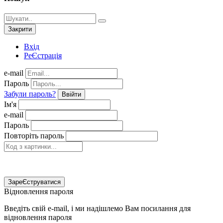
Закрити
Вхід
РеЄстрація
e-mail
Пароль
Забули пароль?
Ввійти
Ім'я
e-mail
Пароль
Повторіть пароль
ЗареЄструватися
Відновлення пароля
Введіть свій e-mail, і ми надішлемо Вам посилання для
відновлення пароля