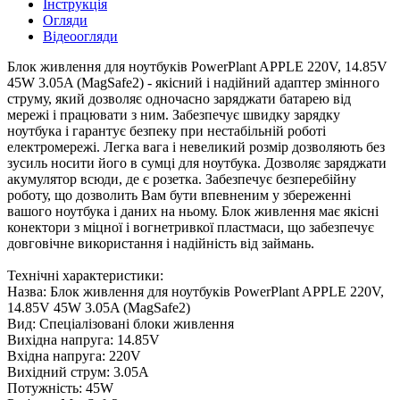
Інструкція
Огляди
Відеоогляди
Блок живлення для ноутбуків PowerPlant APPLE 220V, 14.85V
45W 3.05A (MagSafe2) - якісний і надійний адаптер змінного
струму, який дозволяє одночасно заряджати батарею від
мережі і працювати з ним. Забезпечує швидку зарядку
ноутбука і гарантує безпеку при нестабільній роботі
електромережі. Легка вага і невеликий розмір дозволяють без
зусиль носити його в сумці для ноутбука. Дозволяє заряджати
акумулятор всюди, де є розетка. Забезпечує безперебійну
роботу, що дозволить Вам бути впевненим у збереженні
вашого ноутбука і даних на ньому. Блок живлення має якісні
конектори з міцної і вогнетривкої пластмаси, що забезпечує
довговічне використання і надійність від займань.
Технічні характеристики:
Назва: Блок живлення для ноутбуків PowerPlant APPLE 220V,
14.85V 45W 3.05A (MagSafe2)
Вид: Спеціалізовані блоки живлення
Вихідна напруга: 14.85V
Вхідна напруга: 220V
Вихідний струм: 3.05A
Потужність: 45W