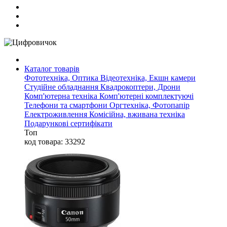
Каталог товарів
Фототехніка, Оптика
Відеотехніка, Екшн камери
Студійне обладнання
Квадрокоптери, Дрони
Комп'ютерна техніка
Комп'ютерні комплектуючі
Телефони та смартфони
Оргтехніка, Фотопапір
Електроживлення
Комісійна, вживана техніка
Подарункові сертифікати
Топ
код товара: 33292