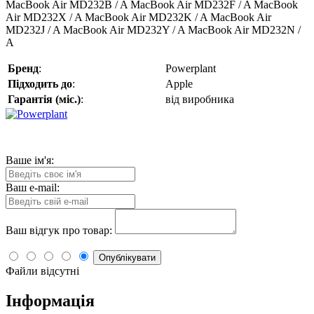
MacBook Air MD232B / A MacBook Air MD232F / A MacBook
Air MD232X / A MacBook Air MD232K / A MacBook Air
MD232J / A MacBook Air MD232Y / A MacBook Air MD232N /
A
Бренд
:
Powerplant
Підходить до
:
Apple
Гарантія (міс.)
:
від виробника
Ваше ім'я:
Ваш e-mail:
Ваш відгук про товар:
Опублікувати
Файли відсутні
Інформація