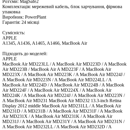
Роз'єми: MagSafe2
Комплектація: мережевий кабель, блок харчування, фірмова
упаковка
Виробник: PowerPlant
Гарантія: 24 місяці
Сумісність:
APPLE
A1345, A1436, A1465, A1466, MacBook Air
Підходить до моделей:
APPLE
MacBook Air MD223LL / A MacBook Air MD223D / A MacBook
Air MD223B / MacBook Air A MD223F / A MacBook Air
MD223X / A MacBook Air MD223K / A MacBook Air MD224J /
A MacBook Air MD223N / A MacBook Air MD224LL / A
MacBook Air MD224D / A MacBook Air MD224B / A MacBook
Air MD224F / A MacBook Air MD224X / A MacBook Air
MD224K / A MacBook Air MD224J / A MacBook Air MD223N /
A MacBook Air MD231 MacBook Air MD232 13.3-inch Retina
Display 2012 middle MacBook Air MD231LL / A MacBook Air
MD231D / A MD231B / A MacBook Air MD231F / A MacBook
Air MD231X / A MacBook Air MD231K / A MacBook Air
MD231J / A MacBook Air MD231Y / A MacBook Air MD231N /
A MacBook Air MD232LL / A MacBook Air MD232D / A