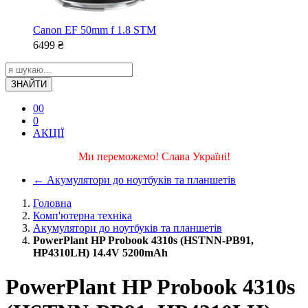
Canon EF 50mm f 1.8 STM
6499
₴
ЗНАЙТИ
0
0
0
АКЦІЇ
Ми переможемо! Слава Україні!
←
Акумулятори до ноутбуків та планшетів
Головна
Комп'ютерна техніка
Акумулятори до ноутбуків та планшетів
PowerPlant HP Probook 4310s (HSTNN-PB91,
HP4310LH) 14.4V 5200mAh
PowerPlant HP Probook 4310s