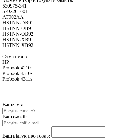
Можна використовувати замість:
530975-341
579320 -001
AT902AA
HSTNN-DB91
HSTNN-OB91
HSTNN-OB92
HSTNN-XB91
HSTNN-XB92
Сумісний з:
HP
Probook 4210s
Probook 4310s
Probook 4311s
Ваше ім'я:
Ваш e-mail:
Ваш відгук про товар: