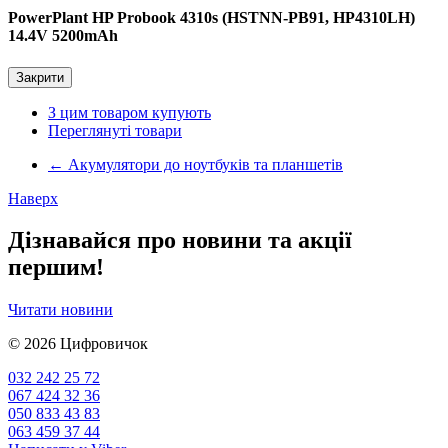
PowerPlant HP Probook 4310s (HSTNN-PB91, HP4310LH)
14.4V 5200mAh
Закрити
З цим товаром купують
Переглянуті товари
←
Акумулятори до ноутбуків та планшетів
Наверх
Дізнавайся про новини та акції
першим!
Читати новини
© 2026
Цифровичок
032 242 25 72
067 424 32 36
050 833 43 83
063 459 37 44