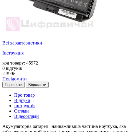
Всі характеристики
Інструкція
код товару: 45972
0
відгуків
2 399
₴
Повідомити
Порівняти
Відкласти
Про товар
Відгуки
Інструкція
Огляди
Відеоогляди
Акумуляторна батарея - найважливіша частина ноутбука, яка
забезпечує вам мобільність, і можливість залишатися завжди в