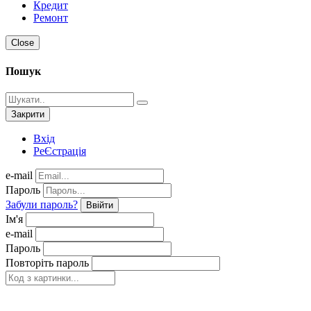
Кредит
Ремонт
Close
Пошук
Закрити
Вхід
РеЄстрація
e-mail
Пароль
Забули пароль?
Ввійти
Ім'я
e-mail
Пароль
Повторіть пароль