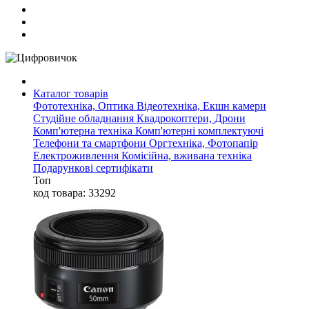
Каталог товарів
Фототехніка, Оптика
Відеотехніка, Екшн камери
Студійне обладнання
Квадрокоптери, Дрони
Комп'ютерна техніка
Комп'ютерні комплектуючі
Телефони та смартфони
Оргтехніка, Фотопапір
Електроживлення
Комісійна, вживана техніка
Подарункові сертифікати
Топ
код товара: 33292