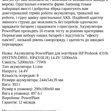
мережі. Оригінальні елементи фірми Samsung тільки
найкращої якості і добротна збірка гарантують вам
довготривалий термін роботи акумулятора, тривалий час
роботи, і гідну заміну оригінальної АКБ. Надійний адаптер
змінного струму дає можливість без перебоїв одночасно
заряджати батарею і працювати з пристроєм. Акумулятори
PowerPlant проходять 16 етапів тесту за різними критеріями.
Перевагами вибору наших батарей є відсутність "ефекту
пам'яті", низький рівень саморозряду, і здатність до швидкої
перезарядки.
Назва: Акумулятор PowerPlant для ноутбуків HP Probook 4310s
(HSTNN-DB91, HP4310LH) 14.4V 5200mAh
Ємність: 5200mAh / 75Wh
Тип акумулятора: Li-ion
Напруга: 14.4V
Кількість осередків: 8
Розміри акумулятора: 244x54x39 мм
Вага: 303 г
Розмір в упаковці: 290х100х60 мм
Вага в упаковці: 497.6 г
Виробник: PowerPlant
Гарантія: 12 місяців