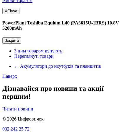
Умови гарантії
X
Close
PowerPlant Toshiba Equium L40 (PA3615U-1BRS) 10.8V
5200mAh
Закрити
З цим товаром купують
Переглянуті товари
←
Акумулятори до ноутбуків та планшетів
Наверх
Дізнавайся про новини та акції
першим!
Читати новини
© 2026
Цифровичок
032 242 25 72