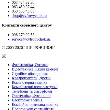
067 424 32 36
063 459 37 44
050 833 43 83
shop@cyfrovychok.ua
Контакти сервісного центру
096 270 02 53
service@cyfrovychok.ua
© 2005-2026 "ЦИФРОВИЧОК"
Фототехніка, Оптика
Відеотехніка, Екшн камери
Студійне обладнання
Квадрокоптери, Дрони
Комп'ютерна техніка
Комп'ютерні комплектуючі
Телефони та смартфони
Оргтехніка, Фотопапір
Електроживлення
Комісійна, вживана техніка
Подарункові сертифікати