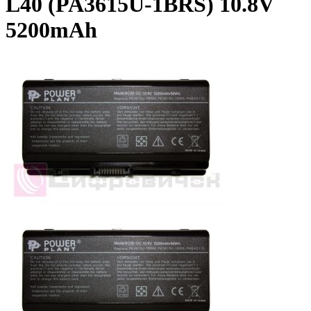
L40 (PA3615U-1BRS) 10.8V
5200mAh