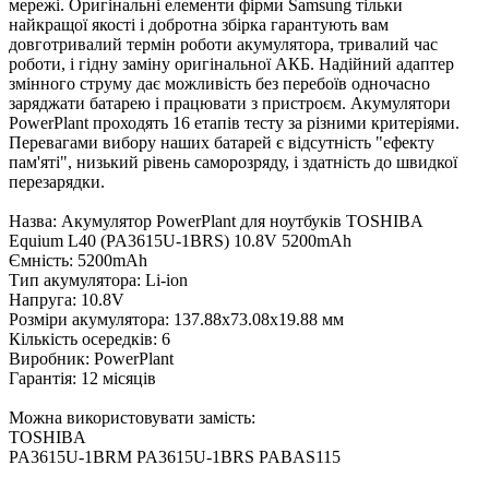
мережі. Оригінальні елементи фірми Samsung тільки
найкращої якості і добротна збірка гарантують вам
довготривалий термін роботи акумулятора, тривалий час
роботи, і гідну заміну оригінальної АКБ. Надійний адаптер
змінного струму дає можливість без перебоїв одночасно
заряджати батарею і працювати з пристроєм. Акумулятори
PowerPlant проходять 16 етапів тесту за різними критеріями.
Перевагами вибору наших батарей є відсутність "ефекту
пам'яті", низький рівень саморозряду, і здатність до швидкої
перезарядки.
Назва: Акумулятор PowerPlant для ноутбуків TOSHIBA
Equium L40 (PA3615U-1BRS) 10.8V 5200mAh
Ємність: 5200mAh
Тип акумулятора: Li-ion
Напруга: 10.8V
Розміри акумулятора: 137.88x73.08x19.88 мм
Кількість осередків: 6
Виробник: PowerPlant
Гарантія: 12 місяців
Можна використовувати замість:
TOSHIBA
PA3615U-1BRM PA3615U-1BRS PABAS115