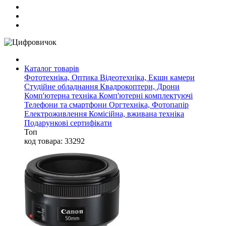
Каталог товарів
Фототехніка, Оптика
Відеотехніка, Екшн камери
Студійне обладнання
Квадрокоптери, Дрони
Комп'ютерна техніка
Комп'ютерні комплектуючі
Телефони та смартфони
Оргтехніка, Фотопапір
Електроживлення
Комісійна, вживана техніка
Подарункові сертифікати
Топ
код товара: 33292