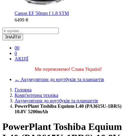
Canon EF 50mm f 1.8 STM
6499
₴
ЗНАЙТИ
0
0
0
АКЦІЇ
Ми переможемо! Слава Україні!
←
Акумулятори до ноутбуків та планшетів
Головна
Комп'ютерна техніка
Акумулятори до ноутбуків та планшетів
PowerPlant Toshiba Equium L40 (PA3615U-1BRS)
10.8V 5200mAh
PowerPlant Toshiba Equium