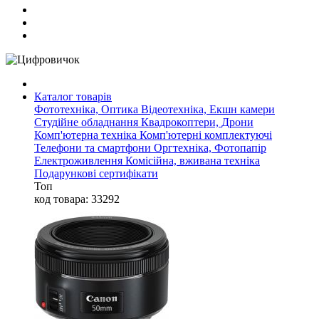
Каталог товарів
Фототехніка, Оптика
Відеотехніка, Екшн камери
Студійне обладнання
Квадрокоптери, Дрони
Комп'ютерна техніка
Комп'ютерні комплектуючі
Телефони та смартфони
Оргтехніка, Фотопапір
Електроживлення
Комісійна, вживана техніка
Подарункові сертифікати
Топ
код товара: 33292