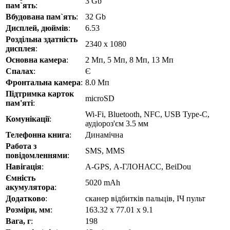
3 Gb
пам`ять
:
Вбудована пам`ять
:
32 Gb
Дисплей, дюймів
:
6.53
Роздільна здатність
2340 x 1080
дисплея
:
Основна камера
:
2 Мп, 5 Мп, 8 Мп, 13 Мп
Спалах
:
Є
Фронтальна камера
:
8.0 Мп
Підтримка карток
microSD
пам'яті
:
Wi-Fi, Bluetooth, NFC, USB Type-C,
Комунікації
:
аудіороз'єм 3.5 мм
Телефонна книга
:
Динамічна
Работа з
SMS, MMS
повідомленнями
:
Навігація
:
A-GPS, А-ГЛОНАСС, BeiDou
Ємність
5020 mAh
акумулятора
:
Додатково
:
сканер відбитків пальців, ІЧ пульт
Розміри, мм
:
163.32 x 77.01 x 9.1
Вага, г
:
198