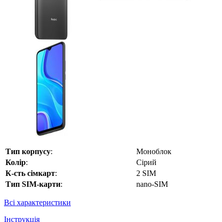
Тип корпусу
:
Моноблок
Колір
:
Сірий
К-сть сімкарт
:
2 SIM
Тип SIM-карти
:
nano-SIM
Всі характеристики
Інструкція