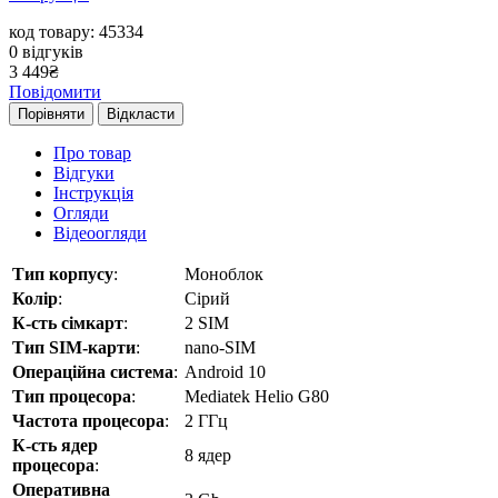
код товару: 45334
0
відгуків
3 449
₴
Повідомити
Порівняти
Відкласти
Про товар
Відгуки
Інструкція
Огляди
Відеоогляди
Тип корпусу
:
Моноблок
Колір
:
Сірий
К-сть сімкарт
:
2 SIM
Тип SIM-карти
:
nano-SIM
Операційна система
:
Android 10
Тип процесора
:
Mediatek Helio G80
Частота процесора
:
2 ГГц
К-сть ядер
8 ядер
процесора
:
Оперативна