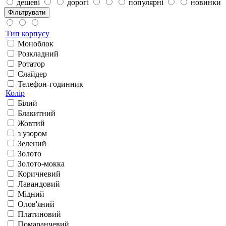
дешеві
дорогі
популярні
новинки
Фільтрувати
Тип корпусу
Моноблок
Розкладний
Ротатор
Слайдер
Телефон-годинник
Колір
Білий
Блакитний
Жовтий
з узором
Зелений
Золото
Золото-мокка
Коричневий
Лавандовий
Мідний
Олов'яний
Платиновий
Помаранчевий