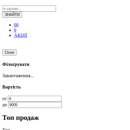
ЗНАЙТИ
0
0
0
АКЦІЇ
Close
Фільтрувати
Завантаження...
Вартість
от
до
Топ продаж
Топ