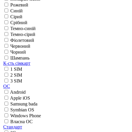
Рожевий
Синій
Сірий
Срібний
Темно-синій
Темно-сірий
Фіолетовий
Червоний
Чорний
Шампань
К-сть сімкарт
1 SIM
2 SIM
3 SIM
ОС
Android
Apple iOS
Samsung bada
Symbian OS
Windows Phone
Власна ОС
Стандарт