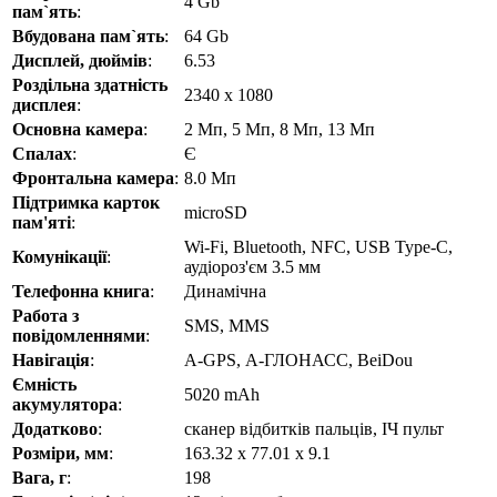
4 Gb
пам`ять
:
Вбудована пам`ять
:
64 Gb
Дисплей, дюймів
:
6.53
Роздільна здатність
2340 x 1080
дисплея
:
Основна камера
:
2 Мп, 5 Мп, 8 Мп, 13 Мп
Спалах
:
Є
Фронтальна камера
:
8.0 Мп
Підтримка карток
microSD
пам'яті
:
Wi-Fi, Bluetooth, NFC, USB Type-C,
Комунікації
:
аудіороз'єм 3.5 мм
Телефонна книга
:
Динамічна
Работа з
SMS, MMS
повідомленнями
:
Навігація
:
A-GPS, А-ГЛОНАСС, BeiDou
Ємність
5020 mAh
акумулятора
:
Додатково
:
сканер відбитків пальців, ІЧ пульт
Розміри, мм
:
163.32 x 77.01 x 9.1
Вага, г
:
198