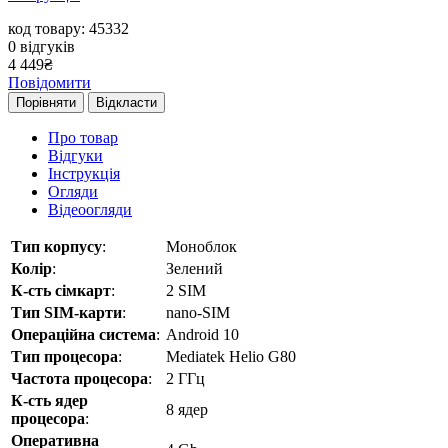
код товару: 45332
0
відгуків
4 449
₴
Повідомити
Порівняти
Відкласти
Про товар
Відгуки
Інструкція
Огляди
Відеоогляди
Тип корпусу
:
Моноблок
Колір
:
Зелений
К-сть сімкарт
:
2 SIM
Тип SIM-карти
:
nano-SIM
Операційна система
:
Android 10
Тип процесора
:
Mediatek Helio G80
Частота процесора
:
2 ГГц
К-сть ядер
8 ядер
процесора
:
Оперативна