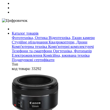
Каталог товарів
Фототехніка, Оптика
Відеотехніка, Екшн камери
Студійне обладнання
Квадрокоптери, Дрони
Комп'ютерна техніка
Комп'ютерні комплектуючі
Телефони та смартфони
Оргтехніка, Фотопапір
Електроживлення
Комісійна, вживана техніка
Подарункові сертифікати
Топ
код товара: 33292