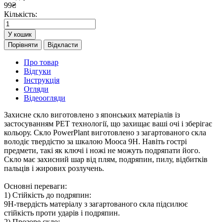
99
₴
Кількість:
У кошик
Порівняти
Відкласти
Про товар
Відгуки
Інструкція
Огляди
Відеоогляди
Захисне скло виготовлено з японських матеріалів із
застосуванням PET технології, що захищає ваші очі і зберігає
кольору. Скло PowerPlant виготовлено з загартованого скла
володіє твердістю за шкалою Мооса 9H. Навіть гострі
предмети, такі як ключі і ножі не можуть подряпати його.
Скло має захисний шар від плям, подряпин, пилу, відбитків
пальців і жирових розлучень.
Основні переваги:
1) Стійкість до подряпин:
9H-твердість матеріалу з загартованого скла підсилює
стійкість проти ударів і подряпин.
2) Прозоре скло: