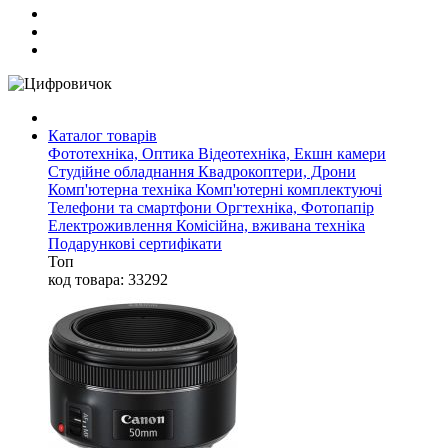
Каталог товарів
Фототехніка, Оптика
Відеотехніка, Екшн камери
Студійне обладнання
Квадрокоптери, Дрони
Комп'ютерна техніка
Комп'ютерні комплектуючі
Телефони та смартфони
Оргтехніка, Фотопапір
Електроживлення
Комісійна, вживана техніка
Подарункові сертифікати
Топ
код товара: 33292