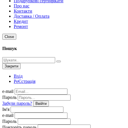
Подарункові сертифікати
Про нас
Контакти
Доставка / Оплата
Кредит
Ремонт
Close
Пошук
Закрити
Вхід
РеЄстрація
e-mail
Пароль
Забули пароль?
Ввійти
Ім'я
e-mail
Пароль
Повторіть пароль