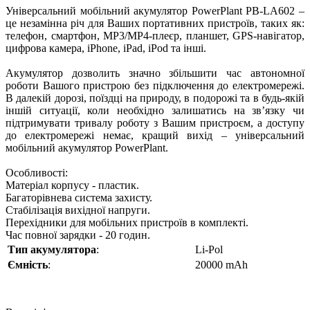
Універсальний мобільний акумулятор PowerPlant PB-LA602 –
це незамінна річ для Ваших портативних пристроїв, таких як:
телефон, смартфон, MP3/MP4-плеєр, планшет, GPS-навігатор,
цифрова камера, iPhone, iPad, iPod та інші.
Акумулятор дозволить значно збільшити час автономної
роботи Вашого пристрою без підключення до електромережі.
В далекій дорозі, поїздці на природу, в подорожі та в будь-якій
іншій ситуації, коли необхідно залишатись на зв’язку чи
підтримувати тривалу роботу з Вашим пристроєм, а доступу
до електромережі немає, кращий вихід – універсальний
мобільний акумулятор PowerPlant.
Особливості:
Матеріал корпусу - пластик.
Багаторівнева система захисту.
Стабілізація вихідної напруги.
Перехідники для мобільних пристроїв в комплекті.
Час повної зарядки - 20 годин.
Тип акумулятора
:
Li-Pol
Ємність
:
20000 mAh