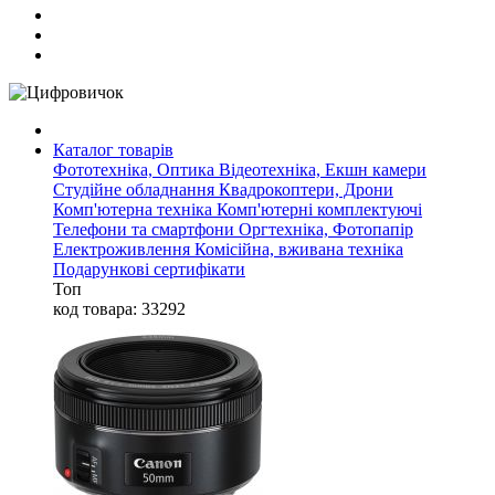
Каталог товарів
Фототехніка, Оптика
Відеотехніка, Екшн камери
Студійне обладнання
Квадрокоптери, Дрони
Комп'ютерна техніка
Комп'ютерні комплектуючі
Телефони та смартфони
Оргтехніка, Фотопапір
Електроживлення
Комісійна, вживана техніка
Подарункові сертифікати
Топ
код товара: 33292