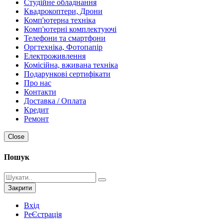
Студійне обладнання
Квадрокоптери, Дрони
Комп'ютерна техніка
Комп'ютерні комплектуючі
Телефони та смартфони
Оргтехніка, Фотопапір
Електроживлення
Комісійна, вживана техніка
Подарункові сертифікати
Про нас
Контакти
Доставка / Оплата
Кредит
Ремонт
Close
Пошук
Закрити
Вхід
РеЄстрація