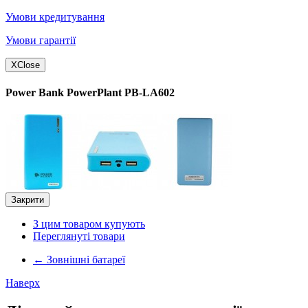
Умови кредитування
Умови гарантії
X
Close
Power Bank PowerPlant PB-LA602
Закрити
З цим товаром купують
Переглянуті товари
←
Зовнішні батареї
Наверх